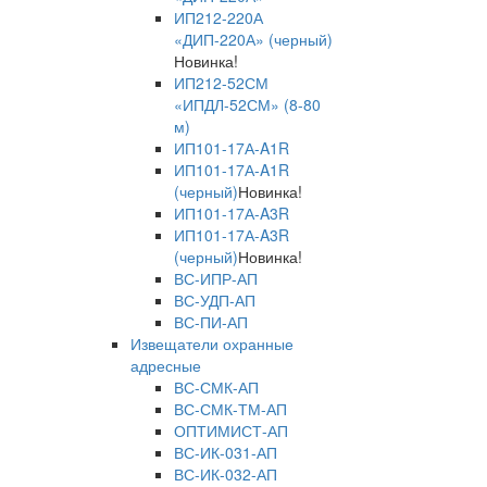
ИП212-220А
«ДИП-220А» (черный)
Новинка!
ИП212-52СМ
«ИПДЛ-52СМ» (8-80
м)
ИП101-17А-A1R
ИП101-17А-A1R
(черный)
Новинка!
ИП101-17А-A3R
ИП101-17А-A3R
(черный)
Новинка!
ВС-ИПР-АП
ВС-УДП-АП
ВС-ПИ-АП
Извещатели охранные
адресные
ВС-СМК-АП
ВС-СМК-ТМ-АП
ОПТИМИСТ-АП
ВС-ИК-031-АП
ВС-ИК-032-АП