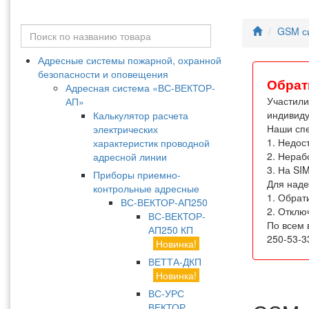
GSM с
Адресные системы пожарной, охранной
безопасности и оповещения
Обрат
Адресная система «ВС-ВЕКТОР-
Участили
АП»
индивиду
Калькулятор расчета
Наши сп
электрических
1. Недос
характеристик проводной
2. Нераб
адресной линии
3. На SI
Приборы приемно-
Для наде
контрольные адресные
1. Обрат
ВС-ВЕКТОР-АП250
2. Отклю
ВС-ВЕКТОР-
По всем 
АП250 КП
250-53-3
Новинка!
ВЕТТА-ДКП
Новинка!
ВС-УРС
ВЕКТОР