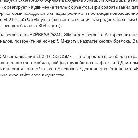
т: внутри компактного корпуса находится охранный объемный датч
чик реагирует на движение тёплых объектов. При срабатывании да
ор, который находился в спящем режиме и производит оповещени
ия «EXPRESS GSM» управляется трехкнопочным радиоканальным б
ть, запрос баланса SIM-карты).
ть: вставьте в «EXPRESS GSM» SIM-карту, вставьте батарею питани
гналов, позвоните на номер SIM-карты, нажмите кнопку брелока. Ва
SM сигнализация «EXPRESS GSM» — это простой способ для охр
ространств (автомобиля, сейфа, оружейного шкафа и т.п.) Длитель
ь и простая настройка, вот ее основные достоинства. Установите
ьно охраняйте свое имущество.