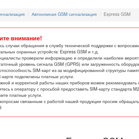
игнализация
Автономная GSM сигнализация
Express GSM
ите внимание!
сь случаи обращения в службу технической поддержки с вопросам
альных охранных устройств: Express GSM и т.д.
ециалисты проверили информацию и определили наиболее вероят
таточный уровень сигнала GSM (GPRS) или загруженность оборудо
отоспособность SIM-карт из-за модифицированной структуры памят
M-карте подключены платные услуги.
жной и корректной работы наших приборов можем рекомендовать
итесь к оператору с просьбой предоставить SIM-карту стандарта M2
чите платные услуги.
вопросам связанным с работой нашей продукции просим обращатьс
3