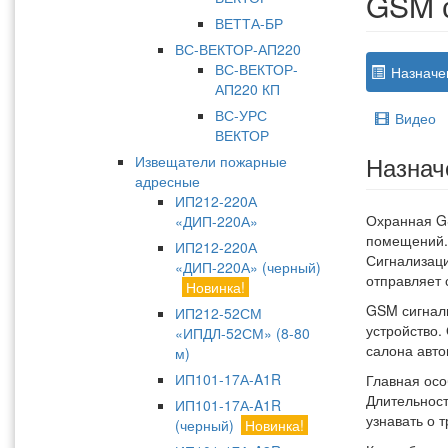
GSM 
ВЕТТА-БР
ВС-ВЕКТОР-АП220
ВС-ВЕКТОР-
Назначе
АП220 КП
ВС-УРС
Видео
ВЕКТОР
Назнач
Извещатели пожарные
адресные
ИП212-220А
Охранная G
«ДИП-220А»
помещений. 
ИП212-220А
Сигнализаци
«ДИП-220А» (черный)
отправляет
Новинка!
GSM сигнал
ИП212-52СМ
устройство.
«ИПДЛ-52СМ» (8-80
салона авто
м)
ИП101-17А-A1R
Главная осо
Длительност
ИП101-17А-A1R
узнавать о 
(черный)
Новинка!