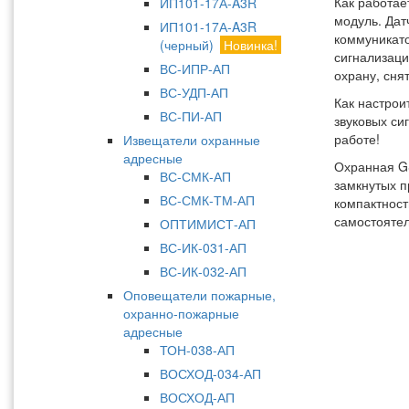
Как работае
ИП101-17А-A3R
модуль. Дат
ИП101-17А-A3R
коммуникат
(черный)
Новинка!
сигнализац
ВС-ИПР-АП
охрану, сня
ВС-УДП-АП
Как настрои
ВС-ПИ-АП
звуковых си
работе!
Извещатели охранные
адресные
Охранная G
ВС-СМК-АП
замкнутых п
ВС-СМК-ТМ-АП
компактност
самостоятел
ОПТИМИСТ-АП
ВС-ИК-031-АП
ВС-ИК-032-АП
Оповещатели пожарные,
охранно-пожарные
адресные
ТОН-038-АП
ВОСХОД-034-АП
ВОСХОД-АП