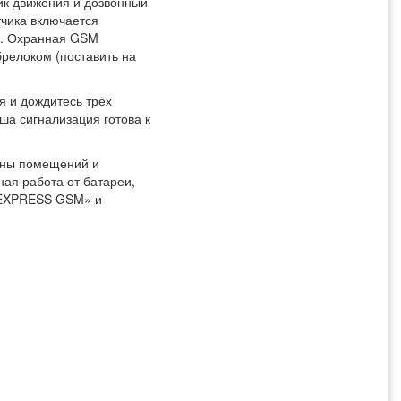
ик движения и дозвонный
тчика включается
е. Охранная GSM
релоком (поставить на
я и дождитесь трёх
ша сигнализация готова к
аны помещений и
ная работа от батареи,
 «EXPRESS GSM» и