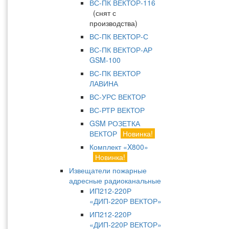
ВС-ПК ВЕКТОР-116
(снят с
производства)
ВС-ПК ВЕКТОР-С
ВС-ПК ВЕКТОР-АР
GSM-100
ВС-ПК ВЕКТОР
ЛАВИНА
ВС-УРС ВЕКТОР
ВС-РТР ВЕКТОР
GSM РОЗЕТКА
ВЕКТОР
Новинка!
Комплект «X800»
Новинка!
Извещатели пожарные
адресные радиоканальные
ИП212-220Р
«ДИП-220Р ВЕКТОР»
ИП212-220Р
«ДИП-220Р ВЕКТОР»