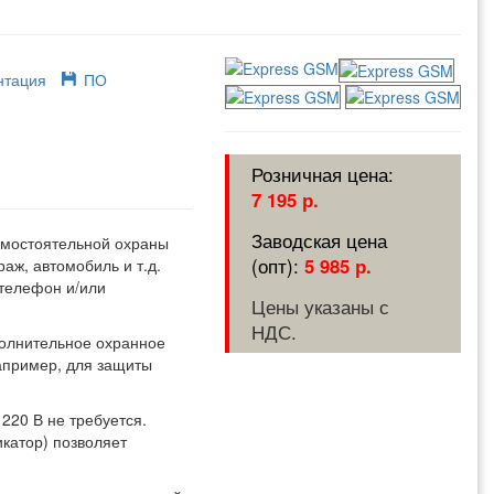
нтация
ПО
7 195 р.
мостоятельной охраны
5 985 р.
аж, автомобиль и т.д.
 телефон и/или
Цены указаны с
НДС.
олнительное охранное
например, для защиты
 220 В не требуется.
катор) позволяет