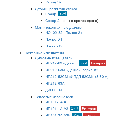
Рапид Эк
Датчики разбития стекла
Сонар
Хит!
Сонар-2
(снят с производства)
Магнитоконтактные датчики
ИО102-32 «Полюс-2»
Полюс-X1
Полюс-X2
Пожарные извещатели
Дымовые извещатели
ИП212-63 «Данко»
Хит!
Ветеран
ИП212-63М «Данко», вариант 2
ИП212-52СМ «ИПДЛ-52СМ» (8-80 м)
ИП212-63А
ДИП GSM
Тепловые извещатели
ИП101-1А-А1
ИП101-1А-А3
Хит!
Ветеран
ИП101-3А-А3R
Хит!
Ветеран