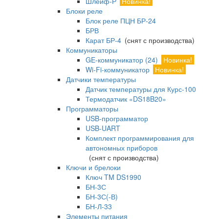
Шлейф-Р
Новинка!
Блоки реле
Блок реле ПЦН БР-24
БРВ
Карат БР-4
(снят с производства)
Коммуникаторы
GE-коммуникатор (24)
Новинка!
Wi-Fi-коммуникатор
Новинка!
Датчики температуры
Датчик температуры для Курс-100
Термодатчик «DS18B20»
Программаторы
USB-программатор
USB-UART
Комплект программирования для
автономных приборов
(снят с производства)
Ключи и брелоки
Ключ TM DS1990
БН-3С
БН-3С(-В)
БН-Л-33
Элементы питания