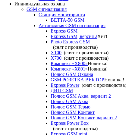
Индивидуальная охрана
GSM сигнализация
Станция мониторинга
ВЕТТА-50 GSM
Автономная GSM сигнализация
Express GSM
Express GSM, версия 2
Хит!
Photo Express GSM
(снят с производства)
X100
(снят с производства)
X700
(снят с производства)
Комплект «X800»
Новинка!
Комплект «X801»
Новинка!
Полюс GSM Охрана
GSM РОЗЕТКА ВЕКТОР
Новинка!
Express Power
(снят с производства)
ДИП GSM
Полюс GSM Аква, вариант 2
Полюс GSM Аква
Полюс GSM Термо
Полюс GSM Контакт
Полюс GSM Контакт, вариант 2
Express Power Box
(снят с производства)
Express GSM mini