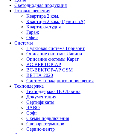
Светодиодная продукция
Готовые решения
Квартира 2 ком.
Квартира 2 ком. (Гранит-5А)
Квартира-студия
Гараж
Офис
Системы
Пультовая система Горизонт
Описание системы Лавина
Описание системы Карат
ВС-ВЕКТОР-АР
ВС-ВЕКТОР-АР GSM
ВЕТТА-2020
Система пожарного оповещения
Техподдержка
Техподдержка ПО Лавина
Документация
Сертификаты
ЧАВО
Софт
Схемы подключения
Словарь терминов
Сервис-центр