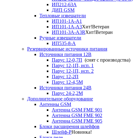
ИП212-63А
ДИП GSM
Тепловые извещатели
ИП101-1А-А1
ИП101-1А-А3
Хит!
Ветеран
ИП101-3А-А3R
Хит!
Ветеран
Ручные извещатели
ИП535-8-А
Резервированные источники питания
Источники питания 12В
Парус 12-0,7П
(снят с производства)
Парус 12-1П, исп. 1
Парус 12-1П, исп. 2
Парус 12-2П
Парус 12-4,5М
Источники питания 24В
Парус 24-2,2М
Дополнительное оборудование
Антенны GSM
Антенна GSM FME 901
Антенна GSM FME 902
Антенна GSM FME 905
Блоки расширения шлейфов
Шлейф-Р
Новинка!
Блоки реле