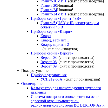
Гранит-16 с ВП
(снят с производства)
Гранит-20
Новинка!
Гранит-24
Новинка!
Гранит-24 с ВП
(снят с производства)
Приборы серии «Гранит-48В»
Гранит-5 (USB) c IP-регистратором
событий 48 В
Приборы серии «Кварц»
Кварц
Кварц, вариант 1
Кварц, вариант 2
(снят с производства)
Приборы серии «Версет»
Версет 03
(снят с производства)
Версет 06
(снят с производства)
Версет 09
(снят с производства)
Пожаротушение
Приборы управления
УСП212-63А
(снят с производства)
Оповещение
Калькулятор для расчета уровня звукового
давления
Система пожарного оповещения на основе
адресной охранно-пожарной
радиоканальной системы ВС ВЕКТОР-АР и