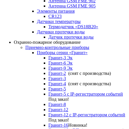
Антенна GSM FME 902
Антенна GSM FME 905
Элементы питания
CR123
Датчики температуры
Термодатчик «DS18B20»
Датчики протечки воды
Датчик протечки воды
Охранно-пожарное оборудование
Приемно-контрольные приборы
Приборы серии «Гранит»
Гранит-3 Эк
Гранит-6 Эк
Гранит-9 Эк
Гранит-2
(снят с производства)
Гранит-3
Гранит-4
(снят с производства)
Гранит-5
Гранит-5 с IP-регистратором событий
Под заказ!
Гранит-8
Гранит-12
Гранит-12 с IP-регистратором событий
Под заказ!
Гранит-16
Новинка!