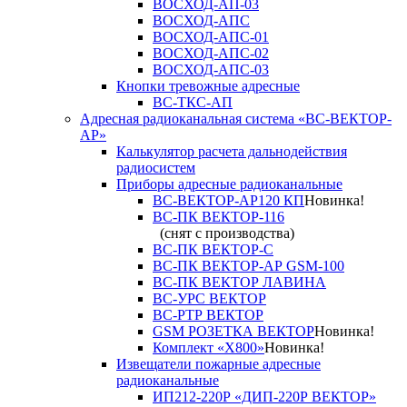
ВОСХОД-АП-03
ВОСХОД-АПС
ВОСХОД-АПС-01
ВОСХОД-АПС-02
ВОСХОД-АПС-03
Кнопки тревожные адресные
ВС-ТКС-АП
Адресная радиоканальная система «ВС-ВЕКТОР-
АР»
Калькулятор расчета дальнодействия
радиосистем
Приборы адресные радиоканальные
ВС-ВЕКТОР-АР120 КП
Новинка!
ВС-ПК ВЕКТОР-116
(снят с производства)
ВС-ПК ВЕКТОР-С
ВС-ПК ВЕКТОР-АР GSM-100
ВС-ПК ВЕКТОР ЛАВИНА
ВС-УРС ВЕКТОР
ВС-РТР ВЕКТОР
GSM РОЗЕТКА ВЕКТОР
Новинка!
Комплект «X800»
Новинка!
Извещатели пожарные адресные
радиоканальные
ИП212-220Р «ДИП-220Р ВЕКТОР»