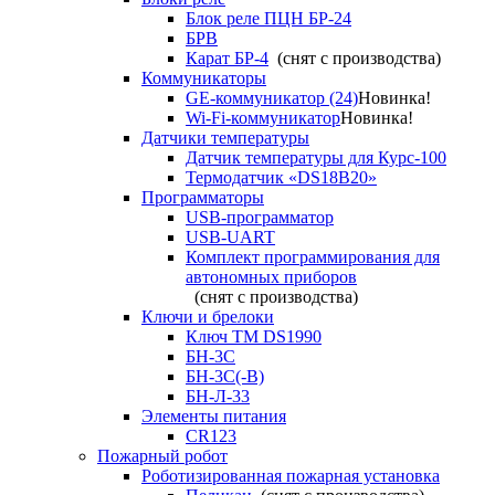
Блок реле ПЦН БР-24
БРВ
Карат БР-4
(снят с производства)
Коммуникаторы
GE-коммуникатор (24)
Новинка!
Wi-Fi-коммуникатор
Новинка!
Датчики температуры
Датчик температуры для Курс-100
Термодатчик «DS18B20»
Программаторы
USB-программатор
USB-UART
Комплект программирования для
автономных приборов
(снят с производства)
Ключи и брелоки
Ключ TM DS1990
БН-3С
БН-3С(-В)
БН-Л-33
Элементы питания
CR123
Пожарный робот
Роботизированная пожарная установка