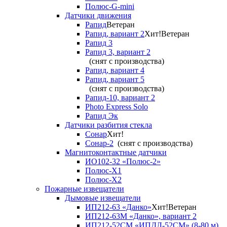
Полюс-G-mini
Датчики движения
Рапид
Ветеран
Рапид, вариант 2
Хит!
Ветеран
Рапид 3
Рапид 3, вариант 2
(снят с производства)
Рапид, вариант 4
Рапид, вариант 5
(снят с производства)
Рапид-10, вариант 2
Photo Express Solo
Рапид Эк
Датчики разбития стекла
Сонар
Хит!
Сонар-2
(снят с производства)
Магнитоконтактные датчики
ИО102-32 «Полюс-2»
Полюс-X1
Полюс-X2
Пожарные извещатели
Дымовые извещатели
ИП212-63 «Данко»
Хит!
Ветеран
ИП212-63М «Данко», вариант 2
ИП212-52СМ «ИПДЛ-52СМ» (8-80 м)