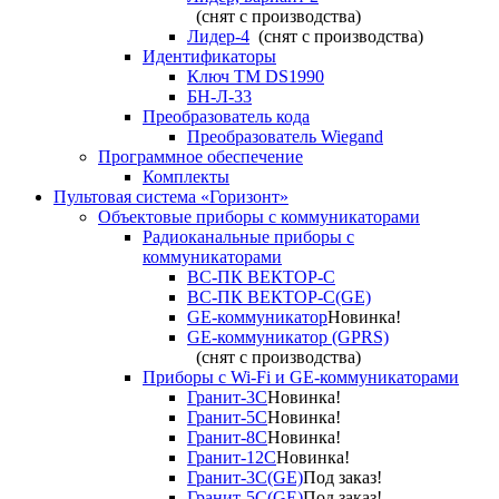
(снят с производства)
Лидер-4
(снят с производства)
Идентификаторы
Ключ TM DS1990
БН-Л-33
Преобразователь кода
Преобразователь Wiegand
Программное обеспечение
Комплекты
Пультовая система «Горизонт»
Объектовые приборы с коммуникаторами
Радиоканальные приборы с
коммуникаторами
ВС-ПК ВЕКТОР-С
ВС-ПК ВЕКТОР-С(GE)
GE-коммуникатор
Новинка!
GE-коммуникатор (GPRS)
(снят с производства)
Приборы с Wi-Fi и GE-коммуникаторами
Гранит-3С
Новинка!
Гранит-5С
Новинка!
Гранит-8С
Новинка!
Гранит-12С
Новинка!
Гранит-3С(GE)
Под заказ!
Гранит-5С(GE)
Под заказ!