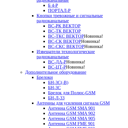
радиоканальные
Б 4-Р
ПОРТАЛ-Р
Кнопки тревожные и сигнальные
радиоканальные
ВС-РК ВЕКТОР
ВС-ТК ВЕКТОР
ВС-ТКС ВЕКТОР
Новинка!
ВС-СК ВЕКТОР
Новинка!
ВС-СКС ВЕКТОР
Новинка!
Извещатели технологические
радиоканальные
ВС-ДА-Р
Новинка!
ВС-ЦТ-Р
Новинка!
Дополнительное оборудование
Брелоки
БН-3С(-В)
БН-3С
Брелок для Полюс-GSM
БН-Л-33
Антенны для усиления сигнала GSM
Антенна GSM SMA 901
Антенна GSM SMA 902
Антенна GSM SMA 905
Антенна GSM FME 901