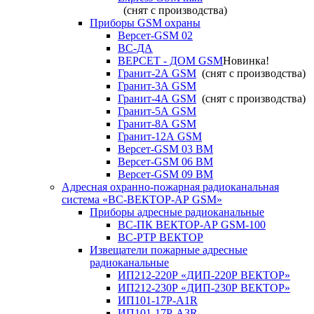
(снят с производства)
Приборы GSM охраны
Версет-GSM 02
ВС-ДА
ВЕРСЕТ - ДОМ GSM
Новинка!
Гранит-2А GSM
(снят с производства)
Гранит-3А GSM
Гранит-4А GSM
(снят с производства)
Гранит-5А GSM
Гранит-8А GSM
Гранит-12А GSM
Версет-GSM 03 ВМ
Версет-GSM 06 ВМ
Версет-GSM 09 ВМ
Адресная охранно-пожарная радиоканальная
система «ВС-ВЕКТОР-АР GSM»
Приборы адресные радиоканальные
ВС-ПК ВЕКТОР-АР GSM-100
ВС-РТР ВЕКТОР
Извещатели пожарные адресные
радиоканальные
ИП212-220Р «ДИП-220Р ВЕКТОР»
ИП212-230Р «ДИП-230Р ВЕКТОР»
ИП101-17Р-A1R
ИП101-17Р-A3R