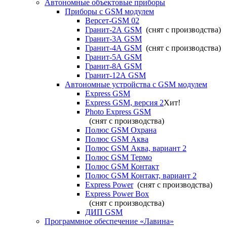
Автономные объектовые приборы
Приборы с GSM модулем
Версет-GSM 02
Гранит-2А GSM
(снят с производства)
Гранит-3А GSM
Гранит-4А GSM
(снят с производства)
Гранит-5А GSM
Гранит-8А GSM
Гранит-12А GSM
Автономные устройства с GSM модулем
Express GSM
Express GSM, версия 2
Хит!
Photo Express GSM
(снят с производства)
Полюс GSM Охрана
Полюс GSM Аква
Полюс GSM Аква, вариант 2
Полюс GSM Термо
Полюс GSM Контакт
Полюс GSM Контакт, вариант 2
Express Power
(снят с производства)
Express Power Box
(снят с производства)
ДИП GSM
Программное обеспечение «Лавина»