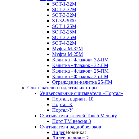
SOT-1-32М
SOT-2-32М
SOT-3-32М
ST-32-3000
SOT-1-25М
SOT-2-25М
SOT-3-25М
SOT-4-32M
Муфта M-32М
Муфта M-25М
Калитка «Флажок» 32-ПМ
Калитка «Флажок» 32-ЛМ
Калитка «Флажок» 25-ПМ
Калитка «Флажок» 25-ЛМ
Ограждение-калитка 25-ЛМ
Считыватели и идентификаторы
Универсальные считыватели «Портал»
Портал, вариант 10
Портал-К
Портал-У
Считыватели ключей Touch Memory
Порт TM версия 3
Считыватели радиобрелоков
Лидер
Новинка!
Лидер, вариант 2