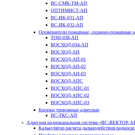
ВС-СМК-ТМ-АП
ОПТИМИСТ-АП
ВС-ИК-031-АП
ВС-ИК-032-АП
Оповещатели пожарные, охранно-пожарные а
ТОН-038-АП
ВОСХОД-034-АП
ВОСХОД-АП
ВОСХОД-АП-01
ВОСХОД-АП-02
ВОСХОД-АП-03
ВОСХОД-АПС
ВОСХОД-АПС-01
ВОСХОД-АПС-02
ВОСХОД-АПС-03
Кнопки тревожные адресные
ВС-ТКС-АП
Адресная радиоканальная система «ВС-ВЕКТОР-А
Калькулятор расчета дальнодействия радиоси