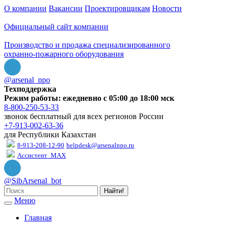
О компании
Вакансии
Проектировщикам
Новости
Официальный сайт компании
Производство и продажа специализированного
охранно-пожарного оборудования
@arsenal_npo
Техподдержка
Режим работы: ежедневно с 05:00 до 18:00 мск
8-800-250-53-33
звонок бесплатный для всех регионов России
+7-913-002-63-36
для Республики Казахстан
8-913-208-12-90
helpdesk@arsenalnpo.ru
Ассистент_MAX
@SibArsenal_bot
Найти!
Меню
Главная