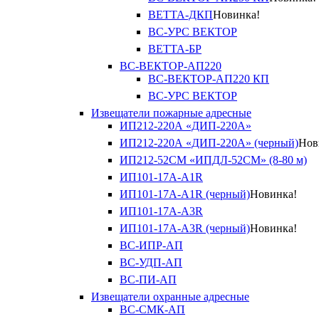
ВЕТТА-ДКП
Новинка!
ВС-УРС ВЕКТОР
ВЕТТА-БР
ВС-ВЕКТОР-АП220
ВС-ВЕКТОР-АП220 КП
ВС-УРС ВЕКТОР
Извещатели пожарные адресные
ИП212-220А «ДИП-220А»
ИП212-220А «ДИП-220А» (черный)
Нов
ИП212-52СМ «ИПДЛ-52СМ» (8-80 м)
ИП101-17А-A1R
ИП101-17А-A1R (черный)
Новинка!
ИП101-17А-A3R
ИП101-17А-A3R (черный)
Новинка!
ВС-ИПР-АП
ВС-УДП-АП
ВС-ПИ-АП
Извещатели охранные адресные
ВС-СМК-АП