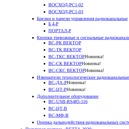
ВОСХОД-РС1-02
ВОСХОД-РС1-03
Брелки и панели управления радиоканальные
Б 4-Р
ПОРТАЛ-Р
Кнопки тревожные и сигнальные радиоканал
ВС-РК ВЕКТОР
ВС-ТК ВЕКТОР
ВС-ТКС ВЕКТОР
Новинка!
ВС-СК ВЕКТОР
Новинка!
ВС-СКС ВЕКТОР
Новинка!
Извещатели технологические радиоканальны
ВС-ДА-Р
Новинка!
ВС-ЦТ-Р
Новинка!
Дополнительное оборудование
ВС-USB-RS485-116
ВС-ЦТ-В
ВС-МФ-В
Оценка дальнодействия радиоканальных сист