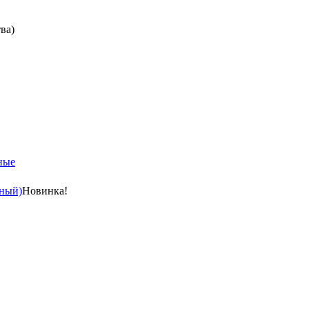
ва)
ные
ный)
Новинка!