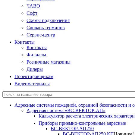
ЧАВО
Софт
Схемы подключения
Словарь терминов
Сервис-центр
Контакты
Контакты
Филиалы
Розничные магазины
Дилеры
Проектировщикам
Видеоматериалы
Адресные системы пожарной, охранной безопасности и 
Адресная система «ВС-ВЕКТОР-АП»
Калькулятор расчета электрических характер
Приборы приемно-контрольные адресные
ВС-ВЕКТОР-АП250
ВС-ВЕКТОР-АП250 КП
Новинка!