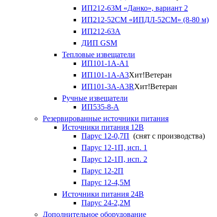
ИП212-63М «Данко», вариант 2
ИП212-52СМ «ИПДЛ-52СМ» (8-80 м)
ИП212-63А
ДИП GSM
Тепловые извещатели
ИП101-1А-А1
ИП101-1А-А3
Хит!
Ветеран
ИП101-3А-А3R
Хит!
Ветеран
Ручные извещатели
ИП535-8-А
Резервированные источники питания
Источники питания 12В
Парус 12-0,7П
(снят с производства)
Парус 12-1П, исп. 1
Парус 12-1П, исп. 2
Парус 12-2П
Парус 12-4,5М
Источники питания 24В
Парус 24-2,2М
Дополнительное оборудование