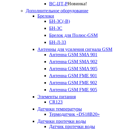
ВС-ЦТ-Р
Новинка!
Дополнительное оборудование
Брелоки
БН-3С(-В)
БН-3С
Брелок для Полюс-GSM
БН-Л-33
Антенны для усиления сигнала GSM
Антенна GSM SMA 901
Антенна GSM SMA 902
Антенна GSM SMA 905
Антенна GSM FME 901
Антенна GSM FME 902
Антенна GSM FME 905
Элементы питания
CR123
Датчики температуры
Термодатчик «DS18B20»
Датчики протечки воды
Датчик протечки воды