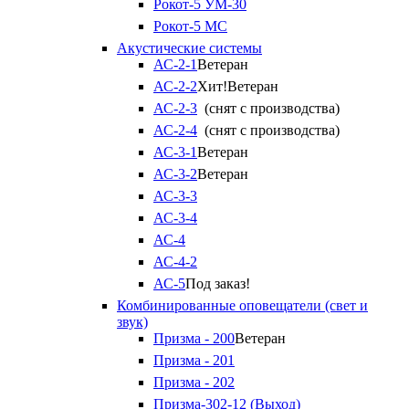
Рокот-5 УМ-30
Рокот-5 МС
Акустические системы
АС-2-1
Ветеран
АС-2-2
Хит!
Ветеран
АС-2-3
(снят с производства)
АС-2-4
(снят с производства)
АС-3-1
Ветеран
АС-3-2
Ветеран
АС-3-3
АС-3-4
АС-4
АС-4-2
АС-5
Под заказ!
Комбинированные оповещатели (свет и
звук)
Призма - 200
Ветеран
Призма - 201
Призма - 202
Призма-302-12 (Выход)