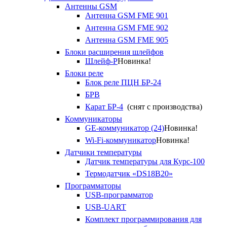
Антенны GSM
Антенна GSM FME 901
Антенна GSM FME 902
Антенна GSM FME 905
Блоки расширения шлейфов
Шлейф-Р
Новинка!
Блоки реле
Блок реле ПЦН БР-24
БРВ
Карат БР-4
(снят с производства)
Коммуникаторы
GE-коммуникатор (24)
Новинка!
Wi-Fi-коммуникатор
Новинка!
Датчики температуры
Датчик температуры для Курс-100
Термодатчик «DS18B20»
Программаторы
USB-программатор
USB-UART
Комплект программирования для