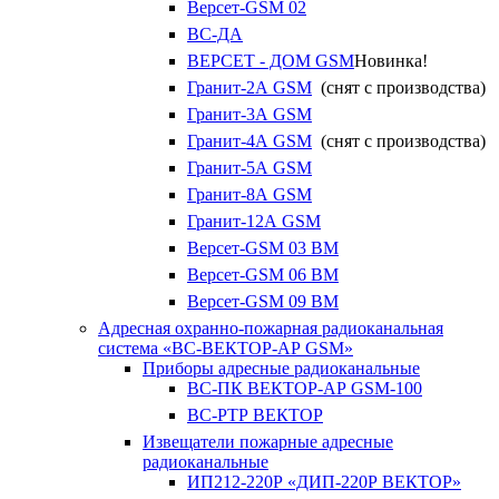
Версет-GSM 02
ВС-ДА
ВЕРСЕТ - ДОМ GSM
Новинка!
Гранит-2А GSM
(снят с производства)
Гранит-3А GSM
Гранит-4А GSM
(снят с производства)
Гранит-5А GSM
Гранит-8А GSM
Гранит-12А GSM
Версет-GSM 03 ВМ
Версет-GSM 06 ВМ
Версет-GSM 09 ВМ
Адресная охранно-пожарная радиоканальная
система «ВС-ВЕКТОР-АР GSM»
Приборы адресные радиоканальные
ВС-ПК ВЕКТОР-АР GSM-100
ВС-РТР ВЕКТОР
Извещатели пожарные адресные
радиоканальные
ИП212-220Р «ДИП-220Р ВЕКТОР»