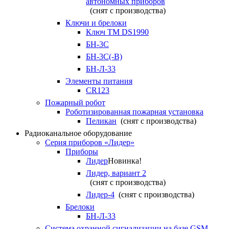
автономных приборов
(снят с производства)
Ключи и брелоки
Ключ TM DS1990
БН-3С
БН-3С(-В)
БН-Л-33
Элементы питания
CR123
Пожарный робот
Роботизированная пожарная установка
Пеликан
(снят с производства)
Радиоканальное оборудование
Серия приборов «Лидер»
Приборы
Лидер
Новинка!
Лидер, вариант 2
(снят с производства)
Лидер-4
(снят с производства)
Брелоки
БН-Л-33
Система охранной сигнализации на базе GSM