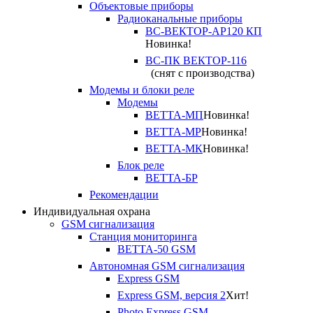
Объектовые приборы
Радиоканальные приборы
ВС-ВЕКТОР-АР120 КП
Новинка!
ВС-ПК ВЕКТОР-116
(снят с производства)
Модемы и блоки реле
Модемы
ВЕТТА-МП
Новинка!
ВЕТТА-МР
Новинка!
ВЕТТА-МК
Новинка!
Блок реле
ВЕТТА-БР
Рекомендации
Индивидуальная охрана
GSM сигнализация
Станция мониторинга
ВЕТТА-50 GSM
Автономная GSM сигнализация
Express GSM
Express GSM, версия 2
Хит!
Photo Express GSM