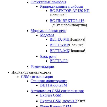
Объектовые приборы
Радиоканальные приборы
ВС-ВЕКТОР-АР120 КП
Новинка!
ВС-ПК ВЕКТОР-116
(снят с производства)
Модемы и блоки реле
Модемы
ВЕТТА-МП
Новинка!
ВЕТТА-МР
Новинка!
ВЕТТА-МК
Новинка!
Блок реле
ВЕТТА-БР
Рекомендации
Индивидуальная охрана
GSM сигнализация
Станция мониторинга
ВЕТТА-50 GSM
Автономная GSM сигнализация
Express GSM
Express GSM, версия 2
Хит!
Photo Express GSM