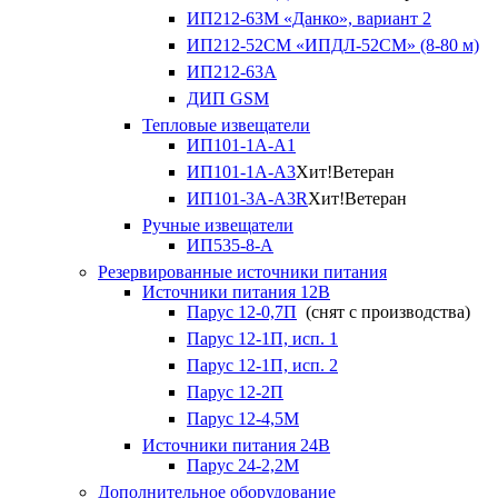
ИП212-63М «Данко», вариант 2
ИП212-52СМ «ИПДЛ-52СМ» (8-80 м)
ИП212-63А
ДИП GSM
Тепловые извещатели
ИП101-1А-А1
ИП101-1А-А3
Хит!
Ветеран
ИП101-3А-А3R
Хит!
Ветеран
Ручные извещатели
ИП535-8-А
Резервированные источники питания
Источники питания 12В
Парус 12-0,7П
(снят с производства)
Парус 12-1П, исп. 1
Парус 12-1П, исп. 2
Парус 12-2П
Парус 12-4,5М
Источники питания 24В
Парус 24-2,2М
Дополнительное оборудование