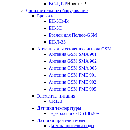
ВС-ЦТ-Р
Новинка!
Дополнительное оборудование
Брелоки
БН-3С(-В)
БН-3С
Брелок для Полюс-GSM
БН-Л-33
Антенны для усиления сигнала GSM
Антенна GSM SMA 901
Антенна GSM SMA 902
Антенна GSM SMA 905
Антенна GSM FME 901
Антенна GSM FME 902
Антенна GSM FME 905
Элементы питания
CR123
Датчики температуры
Термодатчик «DS18B20»
Датчики протечки воды
Датчик протечки воды