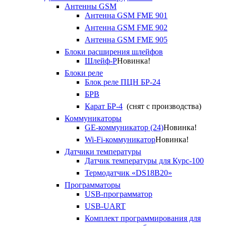
Антенны GSM
Антенна GSM FME 901
Антенна GSM FME 902
Антенна GSM FME 905
Блоки расширения шлейфов
Шлейф-Р
Новинка!
Блоки реле
Блок реле ПЦН БР-24
БРВ
Карат БР-4
(снят с производства)
Коммуникаторы
GE-коммуникатор (24)
Новинка!
Wi-Fi-коммуникатор
Новинка!
Датчики температуры
Датчик температуры для Курс-100
Термодатчик «DS18B20»
Программаторы
USB-программатор
USB-UART
Комплект программирования для