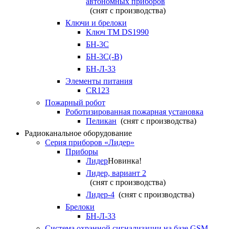
автономных приборов
(снят с производства)
Ключи и брелоки
Ключ TM DS1990
БН-3С
БН-3С(-В)
БН-Л-33
Элементы питания
CR123
Пожарный робот
Роботизированная пожарная установка
Пеликан
(снят с производства)
Радиоканальное оборудование
Серия приборов «Лидер»
Приборы
Лидер
Новинка!
Лидер, вариант 2
(снят с производства)
Лидер-4
(снят с производства)
Брелоки
БН-Л-33
Система охранной сигнализации на базе GSM