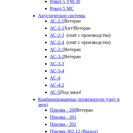
Рокот-5 УМ-30
Рокот-5 МС
Акустические системы
АС-2-1
Ветеран
АС-2-2
Хит!
Ветеран
АС-2-3
(снят с производства)
АС-2-4
(снят с производства)
АС-3-1
Ветеран
АС-3-2
Ветеран
АС-3-3
АС-3-4
АС-4
АС-4-2
АС-5
Под заказ!
Комбинированные оповещатели (свет и
звук)
Призма - 200
Ветеран
Призма - 201
Призма - 202
Призма-302-12 (Выход)