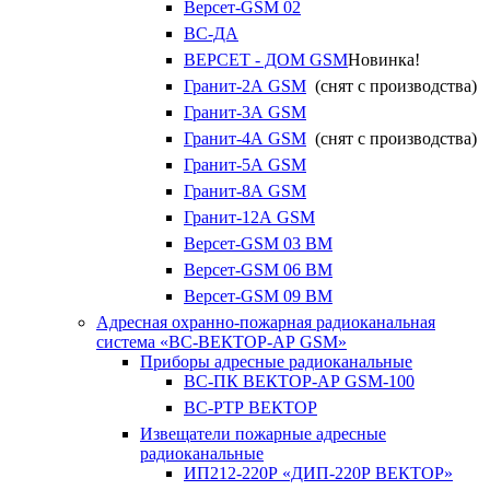
Версет-GSM 02
ВС-ДА
ВЕРСЕТ - ДОМ GSM
Новинка!
Гранит-2А GSM
(снят с производства)
Гранит-3А GSM
Гранит-4А GSM
(снят с производства)
Гранит-5А GSM
Гранит-8А GSM
Гранит-12А GSM
Версет-GSM 03 ВМ
Версет-GSM 06 ВМ
Версет-GSM 09 ВМ
Адресная охранно-пожарная радиоканальная
система «ВС-ВЕКТОР-АР GSM»
Приборы адресные радиоканальные
ВС-ПК ВЕКТОР-АР GSM-100
ВС-РТР ВЕКТОР
Извещатели пожарные адресные
радиоканальные
ИП212-220Р «ДИП-220Р ВЕКТОР»