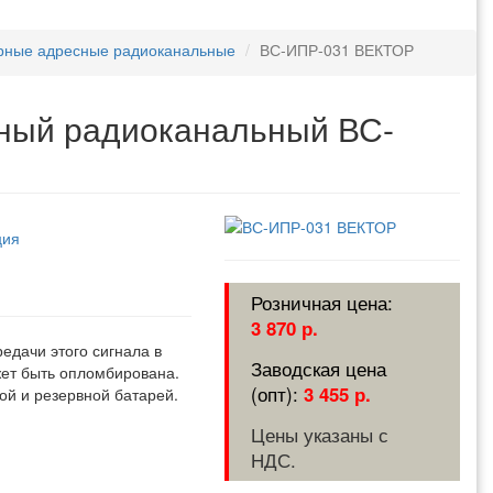
рные адресные радиоканальные
ВС-ИПР-031 ВЕКТОР
ный радиоканальный ВС-
ция
3 870 р.
дачи этого сигнала в
жет быть опломбирована.
3 455 р.
ой и резервной батарей.
Цены указаны с
НДС.