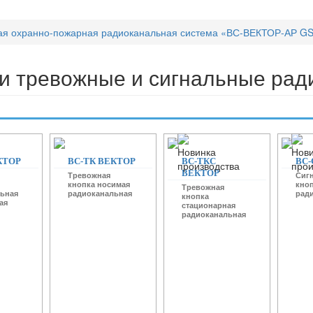
ая охранно-пожарная радиоканальная система «ВС-ВЕКТОР-АР G
и тревожные и сигнальные ра
КТОР
ВС-ТК ВЕКТОР
ВС-ТКС
ВС-
ВЕКТОР
Тревожная
Сиг
кнопка носимая
кно
Тревожная
ьная
радиоканальная
рад
кнопка
ая
стационарная
радиоканальная