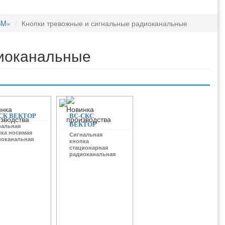
SM»
Кнопки тревожные и сигнальные радиоканальные
диоканальные
СК ВЕКТОР
ВС-СКС
ВЕКТОР
нальная
пка носимая
Сигнальная
иоканальная
кнопка
стационарная
радиоканальная