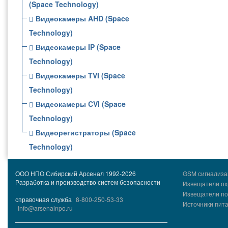
(Space Technology)
Видеокамеры AHD (Space
Technology)
Видеокамеры IP (Space
Technology)
Видеокамеры TVI (Space
Technology)
Видеокамеры CVI (Space
Technology)
Видеорегистраторы (Space
Technology)
ООО НПО Сибирский Арсенал 1992-2026
GSM сигнализа
Разработка и производство систем безопасности
Извещатели о
Извещатели п
справочная служба
8-800-250-53-33
Источники пит
info@arsenalnpo.ru