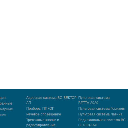
ция
Адресная система ВС-ВЕКТОР-
Пультовая система
АП
ВЕТТА-2020
хранные
Приборы ППКОП
Пультовая система Горизонт
ожарные
Речевое оповещение
Пультовая система Лавина
ания
Тревожные кнопки и
Радиоканальная система ВС-
радиоуправление
ВЕКТОР-АР