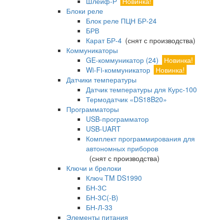
Шлейф-Р
Новинка!
Блоки реле
Блок реле ПЦН БР-24
БРВ
Карат БР-4
(снят с производства)
Коммуникаторы
GE-коммуникатор (24)
Новинка!
Wi-Fi-коммуникатор
Новинка!
Датчики температуры
Датчик температуры для Курс-100
Термодатчик «DS18B20»
Программаторы
USB-программатор
USB-UART
Комплект программирования для
автономных приборов
(снят с производства)
Ключи и брелоки
Ключ TM DS1990
БН-3С
БН-3С(-В)
БН-Л-33
Элементы питания