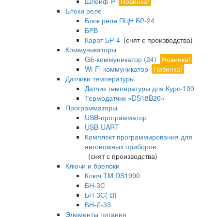
Шлейф-Р
Новинка!
Блоки реле
Блок реле ПЦН БР-24
БРВ
Карат БР-4
(снят с производства)
Коммуникаторы
GE-коммуникатор (24)
Новинка!
Wi-Fi-коммуникатор
Новинка!
Датчики температуры
Датчик температуры для Курс-100
Термодатчик «DS18B20»
Программаторы
USB-программатор
USB-UART
Комплект программирования для
автономных приборов
(снят с производства)
Ключи и брелоки
Ключ TM DS1990
БН-3С
БН-3С(-В)
БН-Л-33
Элементы питания