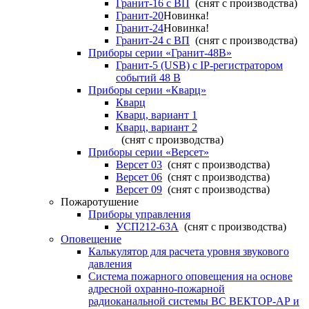
Гранит-16 с ВП
(снят с производства)
Гранит-20
Новинка!
Гранит-24
Новинка!
Гранит-24 с ВП
(снят с производства)
Приборы серии «Гранит-48В»
Гранит-5 (USB) c IP-регистратором
событий 48 В
Приборы серии «Кварц»
Кварц
Кварц, вариант 1
Кварц, вариант 2
(снят с производства)
Приборы серии «Версет»
Версет 03
(снят с производства)
Версет 06
(снят с производства)
Версет 09
(снят с производства)
Пожаротушение
Приборы управления
УСП212-63А
(снят с производства)
Оповещение
Калькулятор для расчета уровня звукового
давления
Система пожарного оповещения на основе
адресной охранно-пожарной
радиоканальной системы ВС ВЕКТОР-АР и