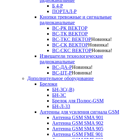
радиоканальные
Б 4-Р
ПОРТАЛ-Р
Кнопки тревожные и сигнальные
радиоканальные
ВС-РК ВЕКТОР
ВС-ТК ВЕКТОР
ВС-ТКС ВЕКТОР
Новинка!
ВС-СК ВЕКТОР
Новинка!
ВС-СКС ВЕКТОР
Новинка!
Извещатели технологические
радиоканальные
ВС-ДА-Р
Новинка!
ВС-ЦТ-Р
Новинка!
Дополнительное оборудование
Брелоки
БН-3С(-В)
БН-3С
Брелок для Полюс-GSM
БН-Л-33
Антенны для усиления сигнала GSM
Антенна GSM SMA 901
Антенна GSM SMA 902
Антенна GSM SMA 905
Антенна GSM FME 901