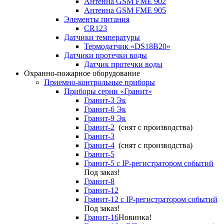
Антенна GSM FME 902
Антенна GSM FME 905
Элементы питания
CR123
Датчики температуры
Термодатчик «DS18B20»
Датчики протечки воды
Датчик протечки воды
Охранно-пожарное оборудование
Приемно-контрольные приборы
Приборы серии «Гранит»
Гранит-3 Эк
Гранит-6 Эк
Гранит-9 Эк
Гранит-2
(снят с производства)
Гранит-3
Гранит-4
(снят с производства)
Гранит-5
Гранит-5 с IP-регистратором событий
Под заказ!
Гранит-8
Гранит-12
Гранит-12 с IP-регистратором событий
Под заказ!
Гранит-16
Новинка!