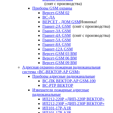
(снят с производства)
Приборы GSM охраны
Версет-GSM 02
ВС-ДА
ВЕРСЕТ - ДОМ GSM
Новинка!
Гранит-2А GSM
(снят с производства)
Гранит-3А GSM
Гранит-4А GSM
(снят с производства)
Гранит-5А GSM
Гранит-8А GSM
Гранит-12А GSM
Версет-GSM 03 ВМ
Версет-GSM 06 ВМ
Версет-GSM 09 ВМ
Адресная охранно-пожарная радиоканальная
система «ВС-ВЕКТОР-АР GSM»
Приборы адресные радиоканальные
ВС-ПК ВЕКТОР-АР GSM-100
ВС-РТР ВЕКТОР
Извещатели пожарные адресные
радиоканальные
ИП212-220Р «ДИП-220Р ВЕКТОР»
ИП212-230Р «ДИП-230Р ВЕКТОР»
ИП101-17Р-A1R
ИП101-17Р-A3R