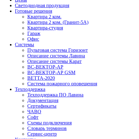
Светодиодная продукция
Готовые решения
Квартира 2 ком.
Квартира 2 ком. (Гранит-5А)
Квартира-студия
Гараж
Офис
Системы
Пультовая система Горизонт
Описание системы Лавина
Описание системы Карат
ВС-ВЕКТОР-АР
ВС-ВЕКТОР-АР GSM
ВЕТТА-2020
Система пожарного оповещения
Техподдержка
Техподдержка ПО Лавина
Документация
Сертификаты
ЧАВО
Софт
Схемы подключения
Словарь терминов
Сервис-центр