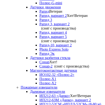
Полюс-G-mini
Датчики движения
Рапид
Ветеран
Рапид, вариант 2
Хит!
Ветеран
Рапид 3
Рапид 3, вариант 2
(снят с производства)
Рапид, вариант 4
Рапид, вариант 5
(снят с производства)
Рапид-10, вариант 2
Photo Express Solo
Рапид Эк
Датчики разбития стекла
Сонар
Хит!
Сонар-2
(снят с производства)
Магнитоконтактные датчики
ИО102-32 «Полюс-2»
Полюс-X1
Полюс-X2
Пожарные извещатели
Дымовые извещатели
ИП212-63 «Данко»
Хит!
Ветеран
ИП212-63М «Данко», вариант 2
ИП212-52СМ «ИПДЛ-52СМ» (8-80 м)