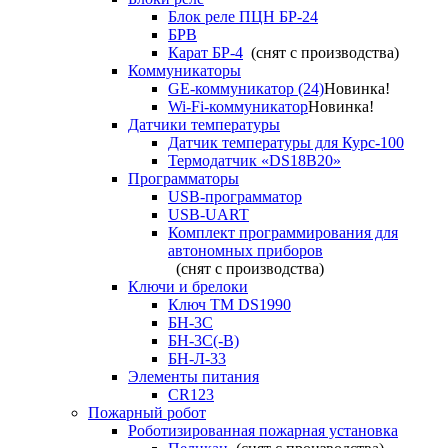
Блок реле ПЦН БР-24
БРВ
Карат БР-4
(снят с производства)
Коммуникаторы
GE-коммуникатор (24)
Новинка!
Wi-Fi-коммуникатор
Новинка!
Датчики температуры
Датчик температуры для Курс-100
Термодатчик «DS18B20»
Программаторы
USB-программатор
USB-UART
Комплект программирования для
автономных приборов
(снят с производства)
Ключи и брелоки
Ключ TM DS1990
БН-3С
БН-3С(-В)
БН-Л-33
Элементы питания
CR123
Пожарный робот
Роботизированная пожарная установка