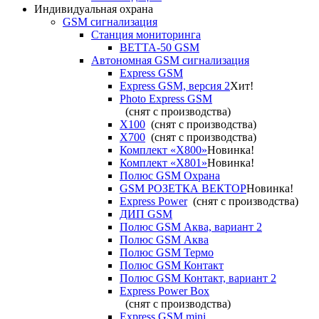
Индивидуальная охрана
GSM сигнализация
Станция мониторинга
ВЕТТА-50 GSM
Автономная GSM сигнализация
Express GSM
Express GSM, версия 2
Хит!
Photo Express GSM
(снят с производства)
X100
(снят с производства)
X700
(снят с производства)
Комплект «X800»
Новинка!
Комплект «X801»
Новинка!
Полюс GSM Охрана
GSM РОЗЕТКА ВЕКТОР
Новинка!
Express Power
(снят с производства)
ДИП GSM
Полюс GSM Аква, вариант 2
Полюс GSM Аква
Полюс GSM Термо
Полюс GSM Контакт
Полюс GSM Контакт, вариант 2
Express Power Box
(снят с производства)
Express GSM mini