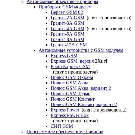
Автономные объектовые приборы
Приборы с GSM модулем
Версет-GSM 02
Гранит-2А GSM
(снят с производства)
Гранит-3А GSM
Гранит-4А GSM
(снят с производства)
Гранит-5А GSM
Гранит-8А GSM
Гранит-12А GSM
Автономные устройства с GSM модулем
Express GSM
Express GSM, версия 2
Хит!
Photo Express GSM
(снят с производства)
Полюс GSM Охрана
Полюс GSM Аква
Полюс GSM Аква, вариант 2
Полюс GSM Термо
Полюс GSM Контакт
Полюс GSM Контакт, вариант 2
Express Power
(снят с производства)
Express Power Box
(снят с производства)
ДИП GSM
Программное обеспечение «Лавина»