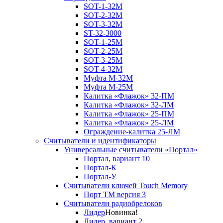
SOT-1-32М
SOT-2-32М
SOT-3-32М
ST-32-3000
SOT-1-25М
SOT-2-25М
SOT-3-25М
SOT-4-32M
Муфта M-32М
Муфта M-25М
Калитка «Флажок» 32-ПМ
Калитка «Флажок» 32-ЛМ
Калитка «Флажок» 25-ПМ
Калитка «Флажок» 25-ЛМ
Ограждение-калитка 25-ЛМ
Считыватели и идентификаторы
Универсальные считыватели «Портал»
Портал, вариант 10
Портал-К
Портал-У
Считыватели ключей Touch Memory
Порт TM версия 3
Считыватели радиобрелоков
Лидер
Новинка!
Лидер, вариант 2