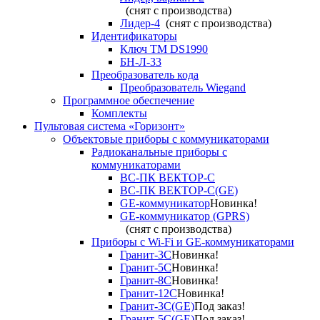
(снят с производства)
Лидер-4
(снят с производства)
Идентификаторы
Ключ TM DS1990
БН-Л-33
Преобразователь кода
Преобразователь Wiegand
Программное обеспечение
Комплекты
Пультовая система «Горизонт»
Объектовые приборы с коммуникаторами
Радиоканальные приборы с
коммуникаторами
ВС-ПК ВЕКТОР-С
ВС-ПК ВЕКТОР-С(GE)
GE-коммуникатор
Новинка!
GE-коммуникатор (GPRS)
(снят с производства)
Приборы с Wi-Fi и GE-коммуникаторами
Гранит-3С
Новинка!
Гранит-5С
Новинка!
Гранит-8С
Новинка!
Гранит-12С
Новинка!
Гранит-3С(GE)
Под заказ!
Гранит-5С(GE)
Под заказ!