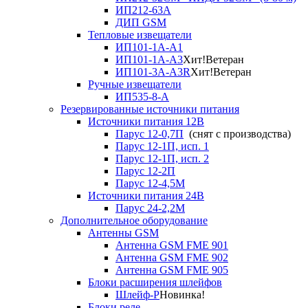
ИП212-63А
ДИП GSM
Тепловые извещатели
ИП101-1А-А1
ИП101-1А-А3
Хит!
Ветеран
ИП101-3А-А3R
Хит!
Ветеран
Ручные извещатели
ИП535-8-А
Резервированные источники питания
Источники питания 12В
Парус 12-0,7П
(снят с производства)
Парус 12-1П, исп. 1
Парус 12-1П, исп. 2
Парус 12-2П
Парус 12-4,5М
Источники питания 24В
Парус 24-2,2М
Дополнительное оборудование
Антенны GSM
Антенна GSM FME 901
Антенна GSM FME 902
Антенна GSM FME 905
Блоки расширения шлейфов
Шлейф-Р
Новинка!
Блоки реле