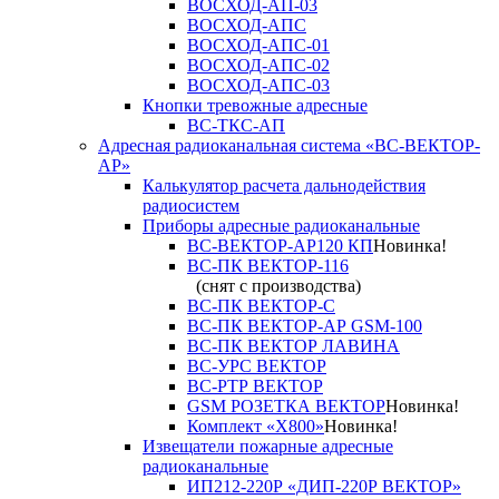
ВОСХОД-АП-03
ВОСХОД-АПС
ВОСХОД-АПС-01
ВОСХОД-АПС-02
ВОСХОД-АПС-03
Кнопки тревожные адресные
ВС-ТКС-АП
Адресная радиоканальная система «ВС-ВЕКТОР-
АР»
Калькулятор расчета дальнодействия
радиосистем
Приборы адресные радиоканальные
ВС-ВЕКТОР-АР120 КП
Новинка!
ВС-ПК ВЕКТОР-116
(снят с производства)
ВС-ПК ВЕКТОР-С
ВС-ПК ВЕКТОР-АР GSM-100
ВС-ПК ВЕКТОР ЛАВИНА
ВС-УРС ВЕКТОР
ВС-РТР ВЕКТОР
GSM РОЗЕТКА ВЕКТОР
Новинка!
Комплект «X800»
Новинка!
Извещатели пожарные адресные
радиоканальные
ИП212-220Р «ДИП-220Р ВЕКТОР»