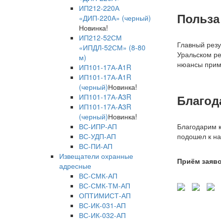
ИП212-220А
Польза
«ДИП-220А» (черный)
Новинка!
ИП212-52СМ
Главный резу
«ИПДЛ-52СМ» (8-80
Уральском ре
м)
нюансы прим
ИП101-17А-A1R
ИП101-17А-A1R
(черный)
Новинка!
ИП101-17А-A3R
Благод
ИП101-17А-A3R
(черный)
Новинка!
ВС-ИПР-АП
Благодарим 
ВС-УДП-АП
подошел к на
ВС-ПИ-АП
Извещатели охранные
Приём заяво
адресные
ВС-СМК-АП
ВС-СМК-ТМ-АП
ОПТИМИСТ-АП
ВС-ИК-031-АП
ВС-ИК-032-АП