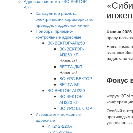
Адресная система «ВС-ВЕКТОР-
«Сиби
АП»
инжен
Калькулятор расчета
электрических характеристик
проводной адресной линии
Приборы приемно-
4 июня 2026
контрольные адресные
праву назыв
ВС-ВЕКТОР-АП250
Наша компани
ВС-ВЕКТОР-
выставке Sec
АП250 КП
радиоканальн
Новинка!
ВЕТТА-ДКП
Новинка!
Фокус 
ВС-УРС ВЕКТОР
ВЕТТА-БР
ВС-ВЕКТОР-АП220
Форум ЭТМ тр
ВС-ВЕКТОР-
конференции.
АП220 КП
ВС-УРС ВЕКТОР
Особый инте
Извещатели пожарные
противодымно
адресные
уже очень вы
ИП212-220А
«ДИП-220А»