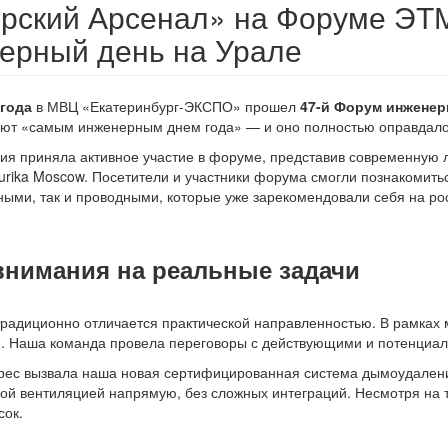
рский Арсенал» на Форуме ЭТМ
ерный день на Урале
 года
в МВЦ «Екатеринбург-ЭКСПО» прошел
47-й Форум инженер
ают «самым инженерным днем года» — и оно полностью оправдало 
я приняла активное участие в форуме, представив современную 
urika Moscow. Посетители и участники форума смогли познакомит
ыми, так и проводными, которые уже зарекомендовали себя на рос
внимания на реальные задачи
адиционно отличается практической направленностью. В рамках 
 Наша команда провела переговоры с действующими и потенциаль
рес вызвала наша новая сертифицированная система дымоудален
й вентиляцией напрямую, без сложных интеграций. Несмотря на то,
сок.