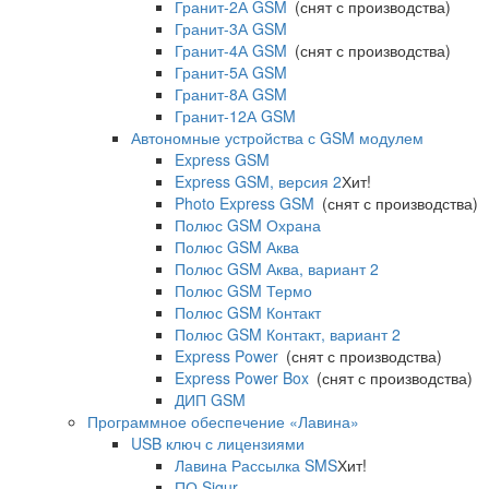
Гранит-2А GSM
(снят с производства)
Гранит-3А GSM
Гранит-4А GSM
(снят с производства)
Гранит-5А GSM
Гранит-8А GSM
Гранит-12А GSM
Автономные устройства с GSM модулем
Express GSM
Express GSM, версия 2
Хит!
Photo Express GSM
(снят с производства)
Полюс GSM Охрана
Полюс GSM Аква
Полюс GSM Аква, вариант 2
Полюс GSM Термо
Полюс GSM Контакт
Полюс GSM Контакт, вариант 2
Express Power
(снят с производства)
Express Power Box
(снят с производства)
ДИП GSM
Программное обеспечение «Лавина»
USB ключ с лицензиями
Лавина Рассылка SMS
Хит!
ПО Sigur