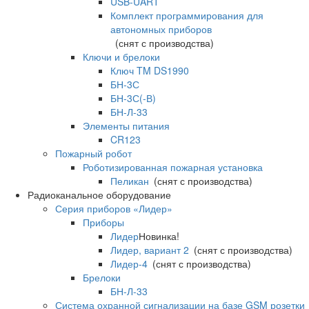
USB-UART
Комплект программирования для
автономных приборов
(снят с производства)
Ключи и брелоки
Ключ TM DS1990
БН-3С
БН-3С(-В)
БН-Л-33
Элементы питания
CR123
Пожарный робот
Роботизированная пожарная установка
Пеликан
(снят с производства)
Радиоканальное оборудование
Серия приборов «Лидер»
Приборы
Лидер
Новинка!
Лидер, вариант 2
(снят с производства)
Лидер-4
(снят с производства)
Брелоки
БН-Л-33
Система охранной сигнализации на базе GSM розетки