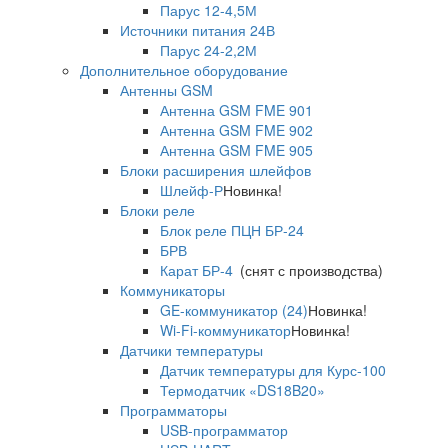
Парус 12-4,5М
Источники питания 24В
Парус 24-2,2М
Дополнительное оборудование
Антенны GSM
Антенна GSM FME 901
Антенна GSM FME 902
Антенна GSM FME 905
Блоки расширения шлейфов
Шлейф-Р
Новинка!
Блоки реле
Блок реле ПЦН БР-24
БРВ
Карат БР-4
(снят с производства)
Коммуникаторы
GE-коммуникатор (24)
Новинка!
Wi-Fi-коммуникатор
Новинка!
Датчики температуры
Датчик температуры для Курс-100
Термодатчик «DS18B20»
Программаторы
USB-программатор