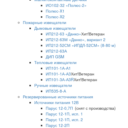
ИО102-32 «Полюс-2»
Полюс-X1
Полюс-X2
Пожарные извещатели
Дымовые извещатели
ИП212-63 «Данко»
Хит!
Ветеран
ИП212-63М «Данко», вариант 2
ИП212-52СМ «ИПДЛ-52СМ» (8-80 м)
ИП212-63А
ДИП GSM
Тепловые извещатели
ИП101-1А-А1
ИП101-1А-А3
Хит!
Ветеран
ИП101-3А-А3R
Хит!
Ветеран
Ручные извещатели
ИП535-8-А
Резервированные источники питания
Источники питания 12В
Парус 12-0,7П
(снят с производства)
Парус 12-1П, исп. 1
Парус 12-1П, исп. 2
Парус 12-2П