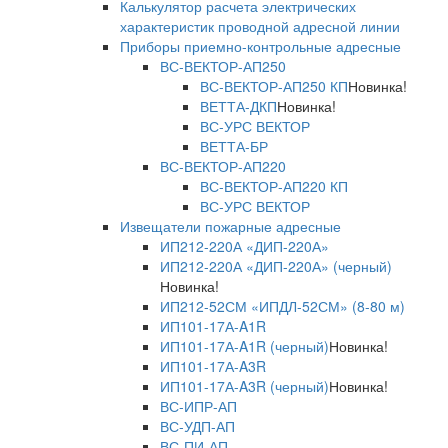
Калькулятор расчета электрических
характеристик проводной адресной линии
Приборы приемно-контрольные адресные
ВС-ВЕКТОР-АП250
ВС-ВЕКТОР-АП250 КП
Новинка!
ВЕТТА-ДКП
Новинка!
ВС-УРС ВЕКТОР
ВЕТТА-БР
ВС-ВЕКТОР-АП220
ВС-ВЕКТОР-АП220 КП
ВС-УРС ВЕКТОР
Извещатели пожарные адресные
ИП212-220А «ДИП-220А»
ИП212-220А «ДИП-220А» (черный)
Новинка!
ИП212-52СМ «ИПДЛ-52СМ» (8-80 м)
ИП101-17А-A1R
ИП101-17А-A1R (черный)
Новинка!
ИП101-17А-A3R
ИП101-17А-A3R (черный)
Новинка!
ВС-ИПР-АП
ВС-УДП-АП
ВС-ПИ-АП