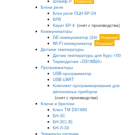
Шлейф-Р
Новинка!
Блоки реле
Блок реле ПЦН БР-24
БРВ
Карат БР-4
(снят с производства)
Коммуникаторы
GE-коммуникатор (24)
Новинка!
Wi-Fi-коммуникатор
Новинка!
Датчики температуры
Датчик температуры для Курс-100
Термодатчик «DS18B20»
Программаторы
USB-программатор
USB-UART
Комплект программирования для
автономных приборов
(снят с производства)
Ключи и брелоки
Ключ TM DS1990
БН-3С
БН-3С(-В)
БН-Л-33
Элементы питания