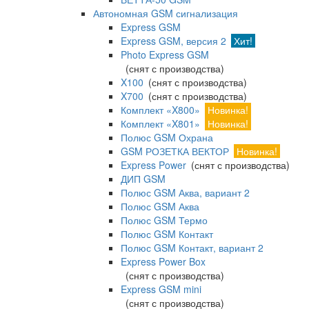
Автономная GSM сигнализация
Express GSM
Express GSM, версия 2
Хит!
Photo Express GSM
(снят с производства)
X100
(снят с производства)
X700
(снят с производства)
Комплект «X800»
Новинка!
Комплект «X801»
Новинка!
Полюс GSM Охрана
GSM РОЗЕТКА ВЕКТОР
Новинка!
Express Power
(снят с производства)
ДИП GSM
Полюс GSM Аква, вариант 2
Полюс GSM Аква
Полюс GSM Термо
Полюс GSM Контакт
Полюс GSM Контакт, вариант 2
Express Power Box
(снят с производства)
Express GSM mini
(снят с производства)