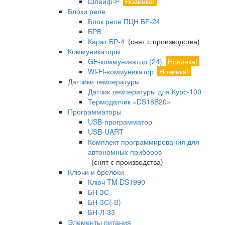
Шлейф-Р
Новинка!
Блоки реле
Блок реле ПЦН БР-24
БРВ
Карат БР-4
(снят с производства)
Коммуникаторы
GE-коммуникатор (24)
Новинка!
Wi-Fi-коммуникатор
Новинка!
Датчики температуры
Датчик температуры для Курс-100
Термодатчик «DS18B20»
Программаторы
USB-программатор
USB-UART
Комплект программирования для
автономных приборов
(снят с производства)
Ключи и брелоки
Ключ TM DS1990
БН-3С
БН-3С(-В)
БН-Л-33
Элементы питания