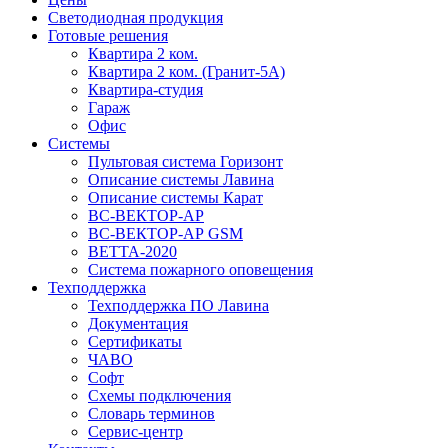
Светодиодная продукция
Готовые решения
Квартира 2 ком.
Квартира 2 ком. (Гранит-5А)
Квартира-студия
Гараж
Офис
Системы
Пультовая система Горизонт
Описание системы Лавина
Описание системы Карат
ВС-ВЕКТОР-АР
ВС-ВЕКТОР-АР GSM
ВЕТТА-2020
Система пожарного оповещения
Техподдержка
Техподдержка ПО Лавина
Документация
Сертификаты
ЧАВО
Софт
Схемы подключения
Словарь терминов
Сервис-центр