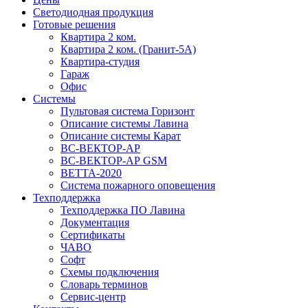
Светодиодная продукция
Готовые решения
Квартира 2 ком.
Квартира 2 ком. (Гранит-5А)
Квартира-студия
Гараж
Офис
Системы
Пультовая система Горизонт
Описание системы Лавина
Описание системы Карат
ВС-ВЕКТОР-АР
ВС-ВЕКТОР-АР GSM
ВЕТТА-2020
Система пожарного оповещения
Техподдержка
Техподдержка ПО Лавина
Документация
Сертификаты
ЧАВО
Софт
Схемы подключения
Словарь терминов
Сервис-центр