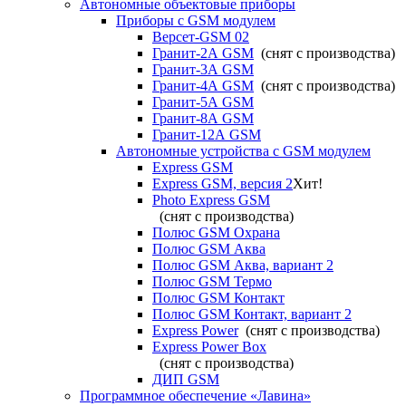
Автономные объектовые приборы
Приборы с GSM модулем
Версет-GSM 02
Гранит-2А GSM
(снят с производства)
Гранит-3А GSM
Гранит-4А GSM
(снят с производства)
Гранит-5А GSM
Гранит-8А GSM
Гранит-12А GSM
Автономные устройства с GSM модулем
Express GSM
Express GSM, версия 2
Хит!
Photo Express GSM
(снят с производства)
Полюс GSM Охрана
Полюс GSM Аква
Полюс GSM Аква, вариант 2
Полюс GSM Термо
Полюс GSM Контакт
Полюс GSM Контакт, вариант 2
Express Power
(снят с производства)
Express Power Box
(снят с производства)
ДИП GSM
Программное обеспечение «Лавина»