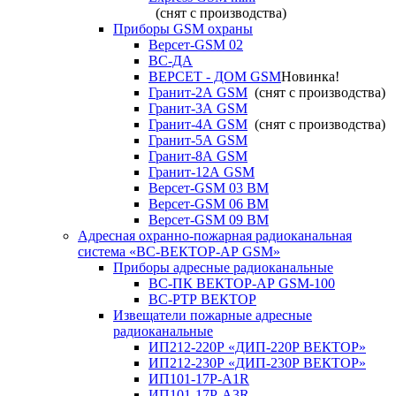
(снят с производства)
Приборы GSM охраны
Версет-GSM 02
ВС-ДА
ВЕРСЕТ - ДОМ GSM
Новинка!
Гранит-2А GSM
(снят с производства)
Гранит-3А GSM
Гранит-4А GSM
(снят с производства)
Гранит-5А GSM
Гранит-8А GSM
Гранит-12А GSM
Версет-GSM 03 ВМ
Версет-GSM 06 ВМ
Версет-GSM 09 ВМ
Адресная охранно-пожарная радиоканальная
система «ВС-ВЕКТОР-АР GSM»
Приборы адресные радиоканальные
ВС-ПК ВЕКТОР-АР GSM-100
ВС-РТР ВЕКТОР
Извещатели пожарные адресные
радиоканальные
ИП212-220Р «ДИП-220Р ВЕКТОР»
ИП212-230Р «ДИП-230Р ВЕКТОР»
ИП101-17Р-A1R
ИП101-17Р-A3R