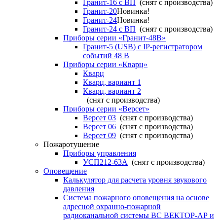
Гранит-16 с ВП
(снят с производства)
Гранит-20
Новинка!
Гранит-24
Новинка!
Гранит-24 с ВП
(снят с производства)
Приборы серии «Гранит-48В»
Гранит-5 (USB) c IP-регистратором
событий 48 В
Приборы серии «Кварц»
Кварц
Кварц, вариант 1
Кварц, вариант 2
(снят с производства)
Приборы серии «Версет»
Версет 03
(снят с производства)
Версет 06
(снят с производства)
Версет 09
(снят с производства)
Пожаротушение
Приборы управления
УСП212-63А
(снят с производства)
Оповещение
Калькулятор для расчета уровня звукового
давления
Система пожарного оповещения на основе
адресной охранно-пожарной
радиоканальной системы ВС ВЕКТОР-АР и