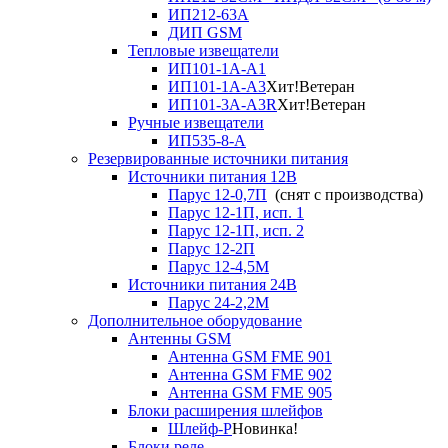
ИП212-63А
ДИП GSM
Тепловые извещатели
ИП101-1А-А1
ИП101-1А-А3
Хит!
Ветеран
ИП101-3А-А3R
Хит!
Ветеран
Ручные извещатели
ИП535-8-А
Резервированные источники питания
Источники питания 12В
Парус 12-0,7П
(снят с производства)
Парус 12-1П, исп. 1
Парус 12-1П, исп. 2
Парус 12-2П
Парус 12-4,5М
Источники питания 24В
Парус 24-2,2М
Дополнительное оборудование
Антенны GSM
Антенна GSM FME 901
Антенна GSM FME 902
Антенна GSM FME 905
Блоки расширения шлейфов
Шлейф-Р
Новинка!
Блоки реле