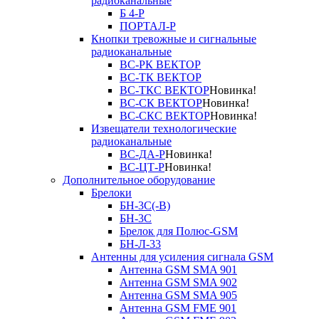
радиоканальные
Б 4-Р
ПОРТАЛ-Р
Кнопки тревожные и сигнальные
радиоканальные
ВС-РК ВЕКТОР
ВС-ТК ВЕКТОР
ВС-ТКС ВЕКТОР
Новинка!
ВС-СК ВЕКТОР
Новинка!
ВС-СКС ВЕКТОР
Новинка!
Извещатели технологические
радиоканальные
ВС-ДА-Р
Новинка!
ВС-ЦТ-Р
Новинка!
Дополнительное оборудование
Брелоки
БН-3С(-В)
БН-3С
Брелок для Полюс-GSM
БН-Л-33
Антенны для усиления сигнала GSM
Антенна GSM SMA 901
Антенна GSM SMA 902
Антенна GSM SMA 905
Антенна GSM FME 901