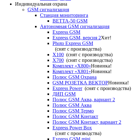
Индивидуальная охрана
GSM сигнализация
Станция мониторинга
ВЕТТА-50 GSM
Автономная GSM сигнализация
Express GSM
Express GSM, версия 2
Хит!
Photo Express GSM
(снят с производства)
X100
(снят с производства)
X700
(снят с производства)
Комплект «X800»
Новинка!
Комплект «X801»
Новинка!
Полюс GSM Охрана
GSM РОЗЕТКА ВЕКТОР
Новинка!
Express Power
(снят с производства)
ДИП GSM
Полюс GSM Аква, вариант 2
Полюс GSM Аква
Полюс GSM Термо
Полюс GSM Контакт
Полюс GSM Контакт, вариант 2
Express Power Box
(снят с производства)
Express GSM mini