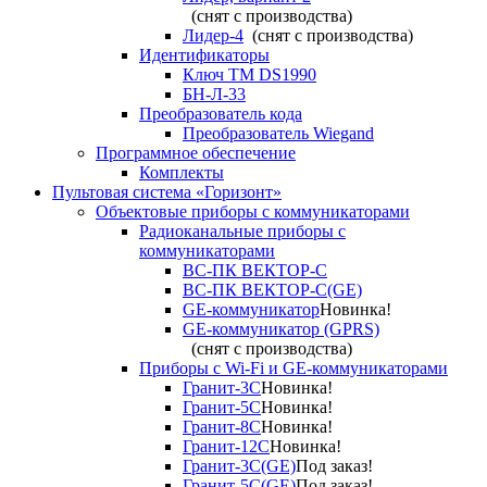
(снят с производства)
Лидер-4
(снят с производства)
Идентификаторы
Ключ TM DS1990
БН-Л-33
Преобразователь кода
Преобразователь Wiegand
Программное обеспечение
Комплекты
Пультовая система «Горизонт»
Объектовые приборы с коммуникаторами
Радиоканальные приборы с
коммуникаторами
ВС-ПК ВЕКТОР-С
ВС-ПК ВЕКТОР-С(GE)
GE-коммуникатор
Новинка!
GE-коммуникатор (GPRS)
(снят с производства)
Приборы с Wi-Fi и GE-коммуникаторами
Гранит-3С
Новинка!
Гранит-5С
Новинка!
Гранит-8С
Новинка!
Гранит-12С
Новинка!
Гранит-3С(GE)
Под заказ!
Гранит-5С(GE)
Под заказ!