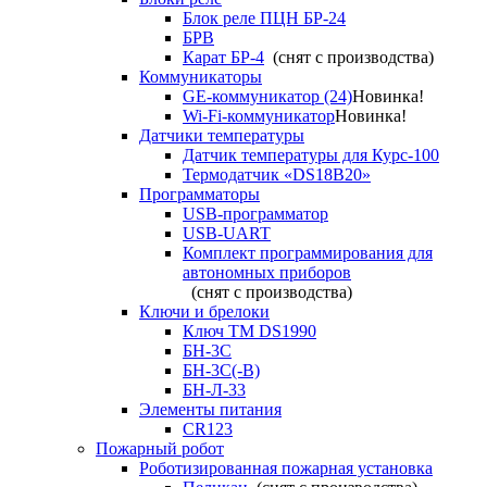
Блок реле ПЦН БР-24
БРВ
Карат БР-4
(снят с производства)
Коммуникаторы
GE-коммуникатор (24)
Новинка!
Wi-Fi-коммуникатор
Новинка!
Датчики температуры
Датчик температуры для Курс-100
Термодатчик «DS18B20»
Программаторы
USB-программатор
USB-UART
Комплект программирования для
автономных приборов
(снят с производства)
Ключи и брелоки
Ключ TM DS1990
БН-3С
БН-3С(-В)
БН-Л-33
Элементы питания
CR123
Пожарный робот
Роботизированная пожарная установка