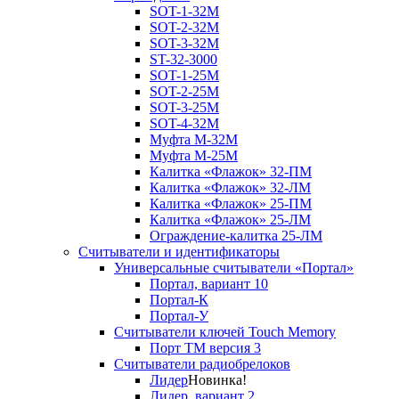
SOT-1-32М
SOT-2-32М
SOT-3-32М
ST-32-3000
SOT-1-25М
SOT-2-25М
SOT-3-25М
SOT-4-32M
Муфта M-32М
Муфта M-25М
Калитка «Флажок» 32-ПМ
Калитка «Флажок» 32-ЛМ
Калитка «Флажок» 25-ПМ
Калитка «Флажок» 25-ЛМ
Ограждение-калитка 25-ЛМ
Считыватели и идентификаторы
Универсальные считыватели «Портал»
Портал, вариант 10
Портал-К
Портал-У
Считыватели ключей Touch Memory
Порт TM версия 3
Считыватели радиобрелоков
Лидер
Новинка!
Лидер, вариант 2