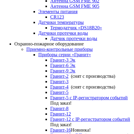
Антенна GSM FME 902
Антенна GSM FME 905
Элементы питания
CR123
Датчики температуры
Термодатчик «DS18B20»
Датчики протечки воды
Датчик протечки воды
Охранно-пожарное оборудование
Приемно-контрольные приборы
Приборы серии «Гранит»
Гранит-3 Эк
Гранит-6 Эк
Гранит-9 Эк
Гранит-2
(снят с производства)
Гранит-3
Гранит-4
(снят с производства)
Гранит-5
Гранит-5 с IP-регистратором событий
Под заказ!
Гранит-8
Гранит-12
Гранит-12 с IP-регистратором событий
Под заказ!
Гранит-16
Новинка!