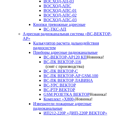
ВОСХОД-АП-03
ВОСХОД-АПС
ВОСХОД-АПС-01
ВОСХОД-АПС-02
ВОСХОД-АПС-03
Кнопки тревожные адресные
ВС-ТКС-АП
Адресная радиоканальная система «ВС-ВЕКТОР-
АР»
Калькулятор расчета дальнодействия
радиосистем
Приборы адресные радиоканальные
ВС-ВЕКТОР-АР120 КП
Новинка!
ВС-ПК ВЕКТОР-116
(снят с производства)
ВС-ПК ВЕКТОР-С
ВС-ПК ВЕКТОР-АР GSM-100
ВС-ПК ВЕКТОР ЛАВИНА
ВС-УРС ВЕКТОР
ВС-РТР ВЕКТОР
GSM РОЗЕТКА ВЕКТОР
Новинка!
Комплект «X800»
Новинка!
Извещатели пожарные адресные
радиоканальные
ИП212-220Р «ДИП-220Р ВЕКТОР»