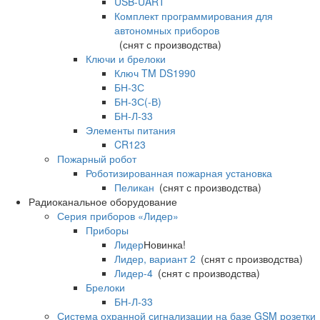
USB-UART
Комплект программирования для
автономных приборов
(снят с производства)
Ключи и брелоки
Ключ TM DS1990
БН-3С
БН-3С(-В)
БН-Л-33
Элементы питания
CR123
Пожарный робот
Роботизированная пожарная установка
Пеликан
(снят с производства)
Радиоканальное оборудование
Серия приборов «Лидер»
Приборы
Лидер
Новинка!
Лидер, вариант 2
(снят с производства)
Лидер-4
(снят с производства)
Брелоки
БН-Л-33
Система охранной сигнализации на базе GSM розетки