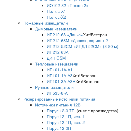
ИО102-32 «Полюс-2»
Полюс-X1
Полюс-X2
Пожарные извещатели
Дымовые извещатели
ИП212-63 «Данко»
Хит!
Ветеран
ИП212-63М «Данко», вариант 2
ИП212-52СМ «ИПДЛ-52СМ» (8-80 м)
ИП212-63А
ДИП GSM
Тепловые извещатели
ИП101-1А-А1
ИП101-1А-А3
Хит!
Ветеран
ИП101-3А-А3R
Хит!
Ветеран
Ручные извещатели
ИП535-8-А
Резервированные источники питания
Источники питания 12В
Парус 12-0,7П
(снят с производства)
Парус 12-1П, исп. 1
Парус 12-1П, исп. 2
Парус 12-2П