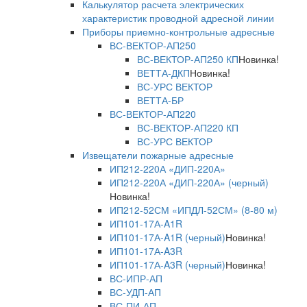
Калькулятор расчета электрических
характеристик проводной адресной линии
Приборы приемно-контрольные адресные
ВС-ВЕКТОР-АП250
ВС-ВЕКТОР-АП250 КП
Новинка!
ВЕТТА-ДКП
Новинка!
ВС-УРС ВЕКТОР
ВЕТТА-БР
ВС-ВЕКТОР-АП220
ВС-ВЕКТОР-АП220 КП
ВС-УРС ВЕКТОР
Извещатели пожарные адресные
ИП212-220А «ДИП-220А»
ИП212-220А «ДИП-220А» (черный)
Новинка!
ИП212-52СМ «ИПДЛ-52СМ» (8-80 м)
ИП101-17А-A1R
ИП101-17А-A1R (черный)
Новинка!
ИП101-17А-A3R
ИП101-17А-A3R (черный)
Новинка!
ВС-ИПР-АП
ВС-УДП-АП
ВС-ПИ-АП