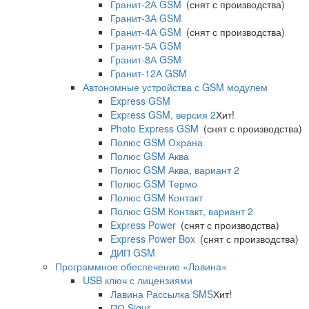
Гранит-2А GSM
(снят с производства)
Гранит-3А GSM
Гранит-4А GSM
(снят с производства)
Гранит-5А GSM
Гранит-8А GSM
Гранит-12А GSM
Автономные устройства с GSM модулем
Express GSM
Express GSM, версия 2
Хит!
Photo Express GSM
(снят с производства)
Полюс GSM Охрана
Полюс GSM Аква
Полюс GSM Аква, вариант 2
Полюс GSM Термо
Полюс GSM Контакт
Полюс GSM Контакт, вариант 2
Express Power
(снят с производства)
Express Power Box
(снят с производства)
ДИП GSM
Программное обеспечение «Лавина»
USB ключ с лицензиями
Лавина Рассылка SMS
Хит!
ПО Sigur