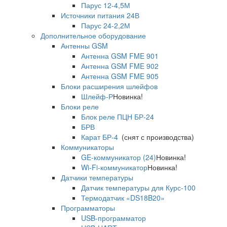
Парус 12-4,5М
Источники питания 24В
Парус 24-2,2М
Дополнительное оборудование
Антенны GSM
Антенна GSM FME 901
Антенна GSM FME 902
Антенна GSM FME 905
Блоки расширения шлейфов
Шлейф-Р
Новинка!
Блоки реле
Блок реле ПЦН БР-24
БРВ
Карат БР-4
(снят с производства)
Коммуникаторы
GE-коммуникатор (24)
Новинка!
Wi-Fi-коммуникатор
Новинка!
Датчики температуры
Датчик температуры для Курс-100
Термодатчик «DS18B20»
Программаторы
USB-программатор