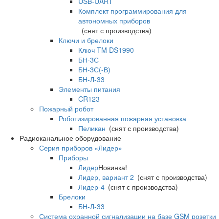
USB-UART
Комплект программирования для
автономных приборов
(снят с производства)
Ключи и брелоки
Ключ TM DS1990
БН-3С
БН-3С(-В)
БН-Л-33
Элементы питания
CR123
Пожарный робот
Роботизированная пожарная установка
Пеликан
(снят с производства)
Радиоканальное оборудование
Серия приборов «Лидер»
Приборы
Лидер
Новинка!
Лидер, вариант 2
(снят с производства)
Лидер-4
(снят с производства)
Брелоки
БН-Л-33
Система охранной сигнализации на базе GSM розетки