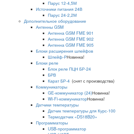
Парус 12-4,5М
Источники питания 24В
Парус 24-2,2М
Дополнительное оборудование
Антенны GSM
Антенна GSM FME 901
Антенна GSM FME 902
Антенна GSM FME 905
Блоки расширения шлейфов
Шлейф-Р
Новинка!
Блоки реле
Блок реле ПЦН БР-24
БРВ
Карат БР-4
(снят с производства)
Коммуникаторы
GE-коммуникатор (24)
Новинка!
Wi-Fi-коммуникатор
Новинка!
Датчики температуры
Датчик температуры для Курс-100
Термодатчик «DS18B20»
Программаторы
USB-программатор