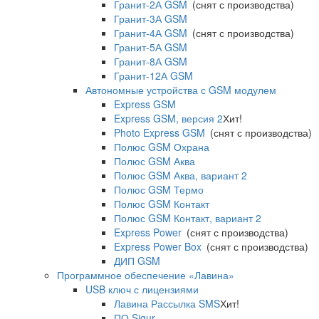
Гранит-2А GSM
(снят с производства)
Гранит-3А GSM
Гранит-4А GSM
(снят с производства)
Гранит-5А GSM
Гранит-8А GSM
Гранит-12А GSM
Автономные устройства с GSM модулем
Express GSM
Express GSM, версия 2
Хит!
Photo Express GSM
(снят с производства)
Полюс GSM Охрана
Полюс GSM Аква
Полюс GSM Аква, вариант 2
Полюс GSM Термо
Полюс GSM Контакт
Полюс GSM Контакт, вариант 2
Express Power
(снят с производства)
Express Power Box
(снят с производства)
ДИП GSM
Программное обеспечение «Лавина»
USB ключ с лицензиями
Лавина Рассылка SMS
Хит!
ПО Sigur