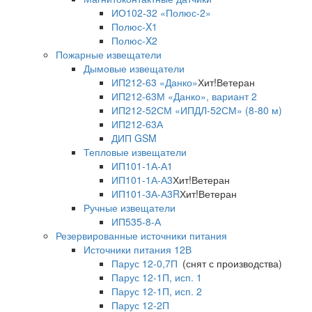
ИО102-32 «Полюс-2»
Полюс-X1
Полюс-X2
Пожарные извещатели
Дымовые извещатели
ИП212-63 «Данко»
Хит!
Ветеран
ИП212-63М «Данко», вариант 2
ИП212-52СМ «ИПДЛ-52СМ» (8-80 м)
ИП212-63А
ДИП GSM
Тепловые извещатели
ИП101-1А-А1
ИП101-1А-А3
Хит!
Ветеран
ИП101-3А-А3R
Хит!
Ветеран
Ручные извещатели
ИП535-8-А
Резервированные источники питания
Источники питания 12В
Парус 12-0,7П
(снят с производства)
Парус 12-1П, исп. 1
Парус 12-1П, исп. 2
Парус 12-2П