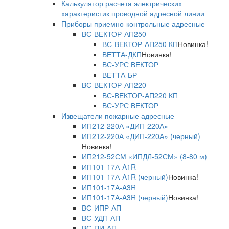
Калькулятор расчета электрических
характеристик проводной адресной линии
Приборы приемно-контрольные адресные
ВС-ВЕКТОР-АП250
ВС-ВЕКТОР-АП250 КП
Новинка!
ВЕТТА-ДКП
Новинка!
ВС-УРС ВЕКТОР
ВЕТТА-БР
ВС-ВЕКТОР-АП220
ВС-ВЕКТОР-АП220 КП
ВС-УРС ВЕКТОР
Извещатели пожарные адресные
ИП212-220А «ДИП-220А»
ИП212-220А «ДИП-220А» (черный)
Новинка!
ИП212-52СМ «ИПДЛ-52СМ» (8-80 м)
ИП101-17А-A1R
ИП101-17А-A1R (черный)
Новинка!
ИП101-17А-A3R
ИП101-17А-A3R (черный)
Новинка!
ВС-ИПР-АП
ВС-УДП-АП
ВС-ПИ-АП