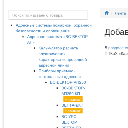
Лента
Адресные системы пожарной, охранной
Добав
безопасности и оповещения
Адресная система «ВС-ВЕКТОР-
АП»
В
разделе с
Калькулятор расчета
ППКиУ «Кара
электрических
характеристик проводной
адресной линии
Приборы приемно-
контрольные адресные
ВС-ВЕКТОР-АП250
ВС-ВЕКТОР-
АП250 КП
Новинка!
ВЕТТА-ДКП
Новинка!
ВС-УРС
ВЕКТОР
ВЕТТА-БР