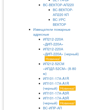
ВС-ВЕКТОР-АП220
ВС-ВЕКТОР-
АП220 КП
ВС-УРС
ВЕКТОР
Извещатели пожарные
адресные
ИП212-220А
«ДИП-220А»
ИП212-220А
«ДИП-220А» (черный)
Новинка!
ИП212-52СМ
«ИПДЛ-52СМ» (8-80
м)
ИП101-17А-A1R
ИП101-17А-A1R
(черный)
Новинка!
ИП101-17А-A3R
ИП101-17А-A3R
(черный)
Новинка!
ВС-ИПР-АП