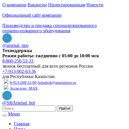
О компании
Вакансии
Проектировщикам
Новости
Официальный сайт компании
Производство и продажа специализированного
охранно-пожарного оборудования
@arsenal_npo
Техподдержка
Режим работы: ежедневно с 05:00 до 18:00 мск
8-800-250-53-33
звонок бесплатный для всех регионов России
+7-913-002-63-36
для Республики Казахстан
8-913-208-12-90
helpdesk@arsenalnpo.ru
Ассистент_MAX
@SibArsenal_bot
Найти!
Меню
Главная
Цены