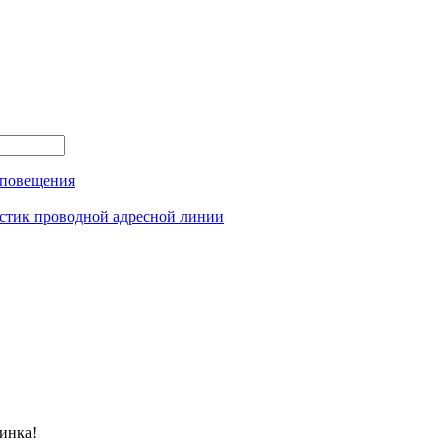
оповещения
истик проводной адресной линии
инка!