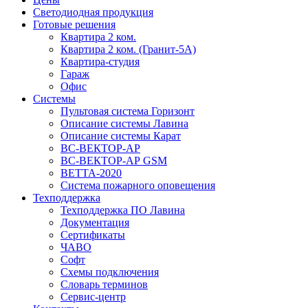
Светодиодная продукция
Готовые решения
Квартира 2 ком.
Квартира 2 ком. (Гранит-5А)
Квартира-студия
Гараж
Офис
Системы
Пультовая система Горизонт
Описание системы Лавина
Описание системы Карат
ВС-ВЕКТОР-АР
ВС-ВЕКТОР-АР GSM
ВЕТТА-2020
Система пожарного оповещения
Техподдержка
Техподдержка ПО Лавина
Документация
Сертификаты
ЧАВО
Софт
Схемы подключения
Словарь терминов
Сервис-центр