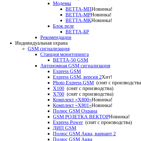
Модемы
ВЕТТА-МП
Новинка!
ВЕТТА-МР
Новинка!
ВЕТТА-МК
Новинка!
Блок реле
ВЕТТА-БР
Рекомендации
Индивидуальная охрана
GSM сигнализация
Станция мониторинга
ВЕТТА-50 GSM
Автономная GSM сигнализация
Express GSM
Express GSM, версия 2
Хит!
Photo Express GSM
(снят с производства
X100
(снят с производства)
X700
(снят с производства)
Комплект «X800»
Новинка!
Комплект «X801»
Новинка!
Полюс GSM Охрана
GSM РОЗЕТКА ВЕКТОР
Новинка!
Express Power
(снят с производства)
ДИП GSM
Полюс GSM Аква, вариант 2
Полюс GSM Аква