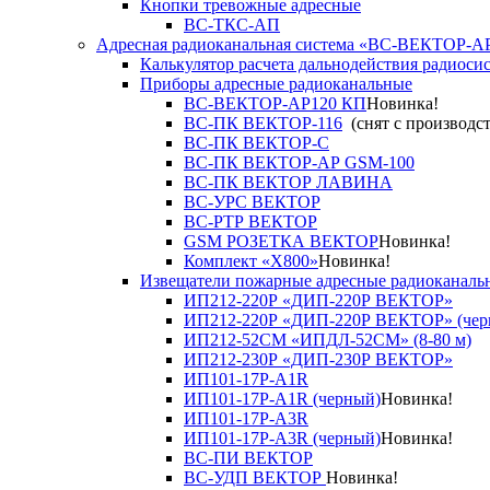
Кнопки тревожные адресные
ВС-ТКС-АП
Адресная радиоканальная система «ВС-ВЕКТОР-А
Калькулятор расчета дальнодействия радиоси
Приборы адресные радиоканальные
ВС-ВЕКТОР-АР120 КП
Новинка!
ВС-ПК ВЕКТОР-116
(снят с производст
ВС-ПК ВЕКТОР-С
ВС-ПК ВЕКТОР-АР GSM-100
ВС-ПК ВЕКТОР ЛАВИНА
ВС-УРС ВЕКТОР
ВС-РТР ВЕКТОР
GSM РОЗЕТКА ВЕКТОР
Новинка!
Комплект «X800»
Новинка!
Извещатели пожарные адресные радиоканаль
ИП212-220Р «ДИП-220Р ВЕКТОР»
ИП212-220Р «ДИП-220Р ВЕКТОР» (чер
ИП212-52СМ «ИПДЛ-52СМ» (8-80 м)
ИП212-230Р «ДИП-230Р ВЕКТОР»
ИП101-17Р-A1R
ИП101-17Р-A1R (черный)
Новинка!
ИП101-17Р-A3R
ИП101-17Р-A3R (черный)
Новинка!
ВС-ПИ ВЕКТОР
ВС-УДП ВЕКТОР
Новинка!