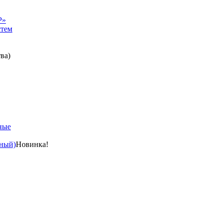
Р»
стем
ва)
ные
ный)
Новинка!