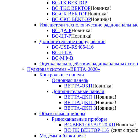
ВС-ТК ВЕКТОР
ВС-ТКС ВЕКТОР
Новинка!
ВС-СК ВЕКТОР
Новинка!
ВС-СКС ВЕКТОР
Новинка!
Извещатели технологические радиоканальны
ВС-ДА-Р
Новинка!
ВС-ЦТ-Р
Новинка!
Дополнительное оборудование
ВС-USB-RS485-116
ВС-ЦТ-В
ВС-МФ-В
Оценка дальнодействия радиоканальных сист
Пультовая система «ВЕТТА-2020»
Контрольные панели
Основная панель
ВЕТТА-ОКП
Новинка!
Дополнительные панели
ВЕТТА-ДКП 1
Новинка!
ВЕТТА-ДКП 2
Новинка!
ВЕТТА-ДКП 3
Новинка!
Объектовые приборы
Радиоканальные приборы
ВС-ВЕКТОР-АР120 КП
Новинка!
ВС-ПК ВЕКТОР-116
(снят с прои
Модемы и блоки реле