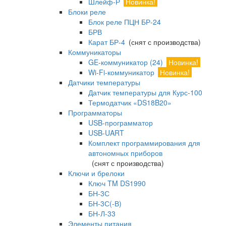
Шлейф-Р
Новинка!
Блоки реле
Блок реле ПЦН БР-24
БРВ
Карат БР-4
(снят с производства)
Коммуникаторы
GE-коммуникатор (24)
Новинка!
Wi-Fi-коммуникатор
Новинка!
Датчики температуры
Датчик температуры для Курс-100
Термодатчик «DS18B20»
Программаторы
USB-программатор
USB-UART
Комплект программирования для
автономных приборов
(снят с производства)
Ключи и брелоки
Ключ TM DS1990
БН-3С
БН-3С(-В)
БН-Л-33
Элементы питания