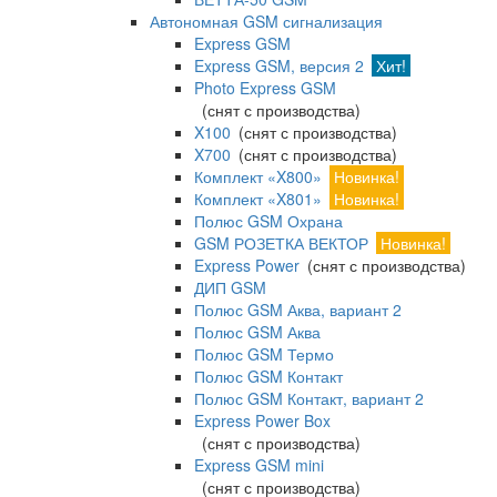
Автономная GSM сигнализация
Express GSM
Express GSM, версия 2
Хит!
Photo Express GSM
(снят с производства)
X100
(снят с производства)
X700
(снят с производства)
Комплект «X800»
Новинка!
Комплект «X801»
Новинка!
Полюс GSM Охрана
GSM РОЗЕТКА ВЕКТОР
Новинка!
Express Power
(снят с производства)
ДИП GSM
Полюс GSM Аква, вариант 2
Полюс GSM Аква
Полюс GSM Термо
Полюс GSM Контакт
Полюс GSM Контакт, вариант 2
Express Power Box
(снят с производства)
Express GSM mini
(снят с производства)