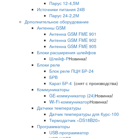
Парус 12-4,5М
Источники питания 24В
Парус 24-2,2М
Дополнительное оборудование
Антенны GSM
Антенна GSM FME 901
Антенна GSM FME 902
Антенна GSM FME 905
Блоки расширения шлейфов
Шлейф-Р
Новинка!
Блоки реле
Блок реле ПЦН БР-24
БРВ
Карат БР-4
(снят с производства)
Коммуникаторы
GE-коммуникатор (24)
Новинка!
Wi-Fi-коммуникатор
Новинка!
Датчики температуры
Датчик температуры для Курс-100
Термодатчик «DS18B20»
Программаторы
USB-программатор