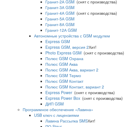
Гранит-2А GSM
(снят с производства)
Гранит-3А GSM
Гранит-4А GSM
(снят с производства)
Гранит-5А GSM
Гранит-8А GSM
Гранит-12А GSM
Автономные устройства с GSM модулем
Express GSM
Express GSM, версия 2
Хит!
Photo Express GSM
(снят с производства)
Полюс GSM Охрана
Полюс GSM Аква
Полюс GSM Аква, вариант 2
Полюс GSM Термо
Полюс GSM Контакт
Полюс GSM Контакт, вариант 2
Express Power
(снят с производства)
Express Power Box
(снят с производства)
ДИП GSM
Программное обеспечение «Лавина»
USB ключ с лицензиями
Лавина Рассылка SMS
Хит!
ПО Sigur