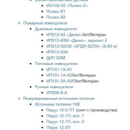
ИО102-32 «Полюс-2»
Полюс-X1
Полюс-X2
Пожарные извещатели
Дымовые извещатели
ИП212-63 «Данко»
Хит!
Ветеран
ИП212-63М «Данко», вариант 2
ИП212-52СМ «ИПДЛ-52СМ» (8-80 м)
ИП212-63А
ДИП GSM
Тепловые извещатели
ИП101-1А-А1
ИП101-1А-А3
Хит!
Ветеран
ИП101-3А-А3R
Хит!
Ветеран
Ручные извещатели
ИП535-8-А
Резервированные источники питания
Источники питания 12В
Парус 12-0,7П
(снят с производства)
Парус 12-1П, исп. 1
Парус 12-1П, исп. 2
Парус 12-2П