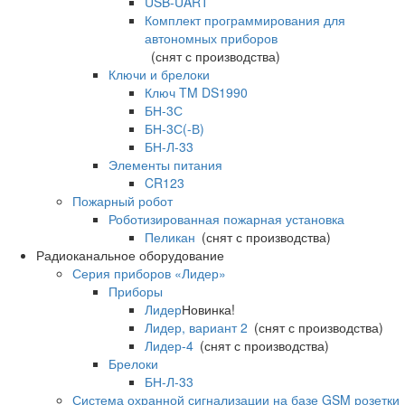
USB-UART
Комплект программирования для
автономных приборов
(снят с производства)
Ключи и брелоки
Ключ TM DS1990
БН-3С
БН-3С(-В)
БН-Л-33
Элементы питания
CR123
Пожарный робот
Роботизированная пожарная установка
Пеликан
(снят с производства)
Радиоканальное оборудование
Серия приборов «Лидер»
Приборы
Лидер
Новинка!
Лидер, вариант 2
(снят с производства)
Лидер-4
(снят с производства)
Брелоки
БН-Л-33
Система охранной сигнализации на базе GSM розетки