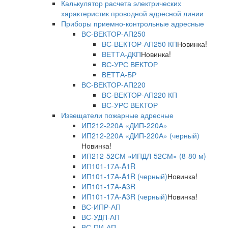
Калькулятор расчета электрических
характеристик проводной адресной линии
Приборы приемно-контрольные адресные
ВС-ВЕКТОР-АП250
ВС-ВЕКТОР-АП250 КП
Новинка!
ВЕТТА-ДКП
Новинка!
ВС-УРС ВЕКТОР
ВЕТТА-БР
ВС-ВЕКТОР-АП220
ВС-ВЕКТОР-АП220 КП
ВС-УРС ВЕКТОР
Извещатели пожарные адресные
ИП212-220А «ДИП-220А»
ИП212-220А «ДИП-220А» (черный)
Новинка!
ИП212-52СМ «ИПДЛ-52СМ» (8-80 м)
ИП101-17А-A1R
ИП101-17А-A1R (черный)
Новинка!
ИП101-17А-A3R
ИП101-17А-A3R (черный)
Новинка!
ВС-ИПР-АП
ВС-УДП-АП
ВС-ПИ-АП