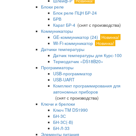
Шлейф-Р
Новинка!
Блоки реле
Блок реле ПЦН БР-24
БРВ
Карат БР-4
(снят с производства)
Коммуникаторы
GE-коммуникатор (24)
Новинка!
Wi-Fi-коммуникатор
Новинка!
Датчики температуры
Датчик температуры для Курс-100
Термодатчик «DS18B20»
Программаторы
USB-программатор
USB-UART
Комплект программирования для
автономных приборов
(снят с производства)
Ключи и брелоки
Ключ TM DS1990
БН-3С
БН-3С(-В)
БН-Л-33
Элементы питания