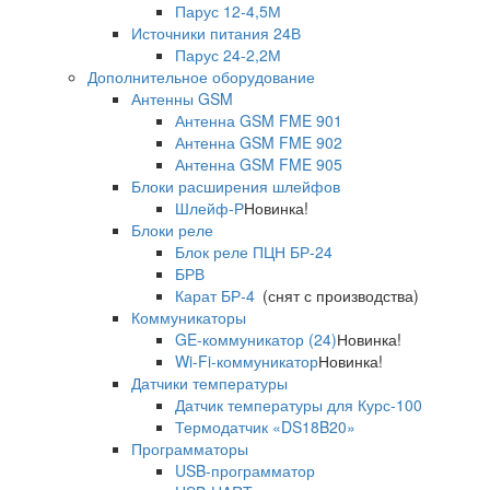
Парус 12-4,5М
Источники питания 24В
Парус 24-2,2М
Дополнительное оборудование
Антенны GSM
Антенна GSM FME 901
Антенна GSM FME 902
Антенна GSM FME 905
Блоки расширения шлейфов
Шлейф-Р
Новинка!
Блоки реле
Блок реле ПЦН БР-24
БРВ
Карат БР-4
(снят с производства)
Коммуникаторы
GE-коммуникатор (24)
Новинка!
Wi-Fi-коммуникатор
Новинка!
Датчики температуры
Датчик температуры для Курс-100
Термодатчик «DS18B20»
Программаторы
USB-программатор