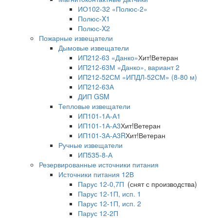
ИО102-32 «Полюс-2»
Полюс-X1
Полюс-X2
Пожарные извещатели
Дымовые извещатели
ИП212-63 «Данко»
Хит!
Ветеран
ИП212-63М «Данко», вариант 2
ИП212-52СМ «ИПДЛ-52СМ» (8-80 м)
ИП212-63А
ДИП GSM
Тепловые извещатели
ИП101-1А-А1
ИП101-1А-А3
Хит!
Ветеран
ИП101-3А-А3R
Хит!
Ветеран
Ручные извещатели
ИП535-8-А
Резервированные источники питания
Источники питания 12В
Парус 12-0,7П
(снят с производства)
Парус 12-1П, исп. 1
Парус 12-1П, исп. 2
Парус 12-2П