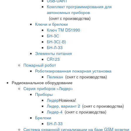
USB-UART
Комплект программирования для
автономных приборов
(снят с производства)
Ключи и брелоки
Ключ TM DS1990
БН-3С
БН-3С(-В)
БН-Л-33
Элементы питания
CR123
Пожарный робот
Роботизированная пожарная установка
Пеликан
(снят с производства)
Радиоканальное оборудование
Серия приборов «Лидер»
Приборы
Лидер
Новинка!
Лидер, вариант 2
(снят с производства)
Лидер-4
(снят с производства)
Брелоки
БН-Л-33
Система охранной сигнализации на базе GSM розетки