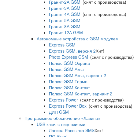
Гранит-2А GSM
(снят с производства)
Гранит-3А GSM
Гранит-4А GSM
(снят с производства)
Гранит-5А GSM
Гранит-8А GSM
Гранит-12А GSM
Автономные устройства с GSM модулем
Express GSM
Express GSM, версия 2
Хит!
Photo Express GSM
(снят с производства)
Полюс GSM Охрана
Полюс GSM Аква
Полюс GSM Аква, вариант 2
Полюс GSM Термо
Полюс GSM Контакт
Полюс GSM Контакт, вариант 2
Express Power
(снят с производства)
Express Power Box
(снят с производства)
ДИП GSM
Программное обеспечение «Лавина»
USB ключ с лицензиями
Лавина Рассылка SMS
Хит!
ПО Sigur