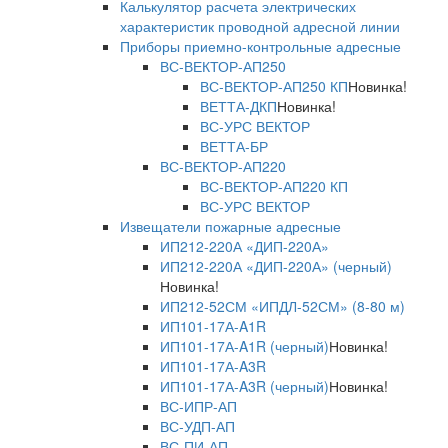
Калькулятор расчета электрических
характеристик проводной адресной линии
Приборы приемно-контрольные адресные
ВС-ВЕКТОР-АП250
ВС-ВЕКТОР-АП250 КП
Новинка!
ВЕТТА-ДКП
Новинка!
ВС-УРС ВЕКТОР
ВЕТТА-БР
ВС-ВЕКТОР-АП220
ВС-ВЕКТОР-АП220 КП
ВС-УРС ВЕКТОР
Извещатели пожарные адресные
ИП212-220А «ДИП-220А»
ИП212-220А «ДИП-220А» (черный)
Новинка!
ИП212-52СМ «ИПДЛ-52СМ» (8-80 м)
ИП101-17А-A1R
ИП101-17А-A1R (черный)
Новинка!
ИП101-17А-A3R
ИП101-17А-A3R (черный)
Новинка!
ВС-ИПР-АП
ВС-УДП-АП
ВС-ПИ-АП