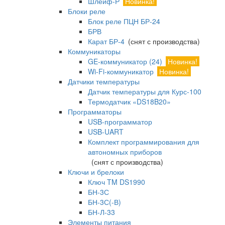
Шлейф-Р
Новинка!
Блоки реле
Блок реле ПЦН БР-24
БРВ
Карат БР-4
(снят с производства)
Коммуникаторы
GE-коммуникатор (24)
Новинка!
Wi-Fi-коммуникатор
Новинка!
Датчики температуры
Датчик температуры для Курс-100
Термодатчик «DS18B20»
Программаторы
USB-программатор
USB-UART
Комплект программирования для
автономных приборов
(снят с производства)
Ключи и брелоки
Ключ TM DS1990
БН-3С
БН-3С(-В)
БН-Л-33
Элементы питания