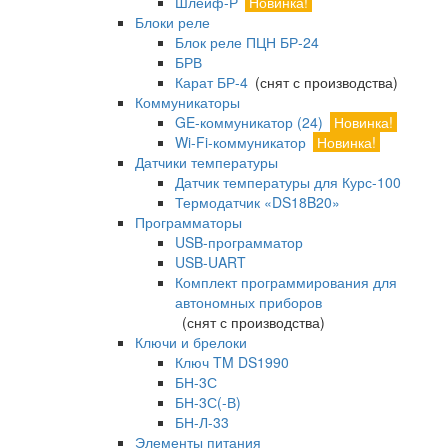
Шлейф-Р
Новинка!
Блоки реле
Блок реле ПЦН БР-24
БРВ
Карат БР-4
(снят с производства)
Коммуникаторы
GE-коммуникатор (24)
Новинка!
Wi-Fi-коммуникатор
Новинка!
Датчики температуры
Датчик температуры для Курс-100
Термодатчик «DS18B20»
Программаторы
USB-программатор
USB-UART
Комплект программирования для
автономных приборов
(снят с производства)
Ключи и брелоки
Ключ TM DS1990
БН-3С
БН-3С(-В)
БН-Л-33
Элементы питания