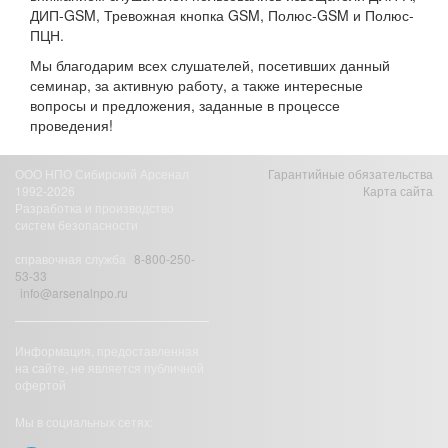
ДИП-GSM, Тревожная кнопка GSM, Полюс-GSM и Полюс-
ПЦН.
Мы благодарим всех слушателей, посетивших данный
семинар, за активную работу, а также интересные
вопросы и предложения, заданные в процессе
проведения!
ООО НПО Сибирский Арсенал
Гарантийные обязательства
1992-2026
Карта сайта
Разработка и производство
систем безопасности
справочная служба
8-800-250-
53-33
info@arsenalnpo.ru
Информация, предоставленная
на сайте, не является публичной
офертой
Мы в социальных сетях: