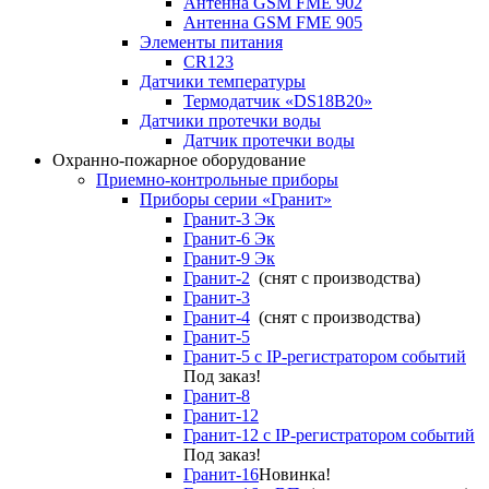
Антенна GSM FME 902
Антенна GSM FME 905
Элементы питания
CR123
Датчики температуры
Термодатчик «DS18B20»
Датчики протечки воды
Датчик протечки воды
Охранно-пожарное оборудование
Приемно-контрольные приборы
Приборы серии «Гранит»
Гранит-3 Эк
Гранит-6 Эк
Гранит-9 Эк
Гранит-2
(снят с производства)
Гранит-3
Гранит-4
(снят с производства)
Гранит-5
Гранит-5 с IP-регистратором событий
Под заказ!
Гранит-8
Гранит-12
Гранит-12 с IP-регистратором событий
Под заказ!
Гранит-16
Новинка!