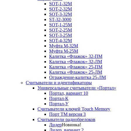
SOT-1-32М
SOT-2-32М
SOT-3-32М
ST-32-3000
SOT-1-25М
SOT-2-25М
SOT-3-25М
SOT-4-32M
Муфта M-32М
Муфта M-25М
Калитка «Флажок» 32-ПМ
Калитка «Флажок» 32-ЛМ
Калитка «Флажок» 25-ПМ
Калитка «Флажок» 25-ЛМ
Ограждение-калитка 25-ЛМ
Считыватели и идентификаторы
Универсальные считыватели «Портал»
Портал, вариант 10
Портал-К
Портал-У
Считыватели ключей Touch Memory
Порт TM версия 3
Считыватели радиобрелоков
Лидер
Новинка!
Лидер, вариант 2