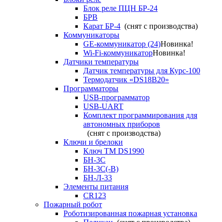
Блок реле ПЦН БР-24
БРВ
Карат БР-4
(снят с производства)
Коммуникаторы
GE-коммуникатор (24)
Новинка!
Wi-Fi-коммуникатор
Новинка!
Датчики температуры
Датчик температуры для Курс-100
Термодатчик «DS18B20»
Программаторы
USB-программатор
USB-UART
Комплект программирования для
автономных приборов
(снят с производства)
Ключи и брелоки
Ключ TM DS1990
БН-3С
БН-3С(-В)
БН-Л-33
Элементы питания
CR123
Пожарный робот
Роботизированная пожарная установка