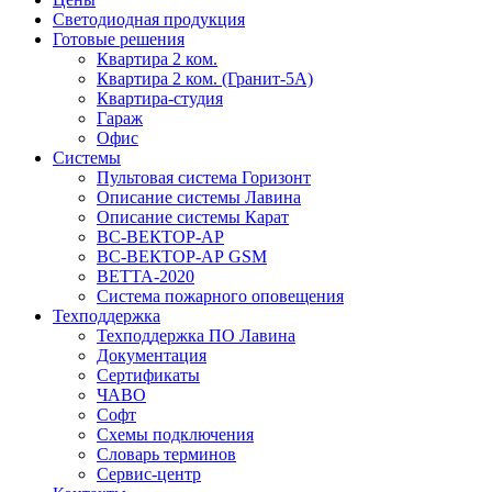
Светодиодная продукция
Готовые решения
Квартира 2 ком.
Квартира 2 ком. (Гранит-5А)
Квартира-студия
Гараж
Офис
Системы
Пультовая система Горизонт
Описание системы Лавина
Описание системы Карат
ВС-ВЕКТОР-АР
ВС-ВЕКТОР-АР GSM
ВЕТТА-2020
Система пожарного оповещения
Техподдержка
Техподдержка ПО Лавина
Документация
Сертификаты
ЧАВО
Софт
Схемы подключения
Словарь терминов
Сервис-центр