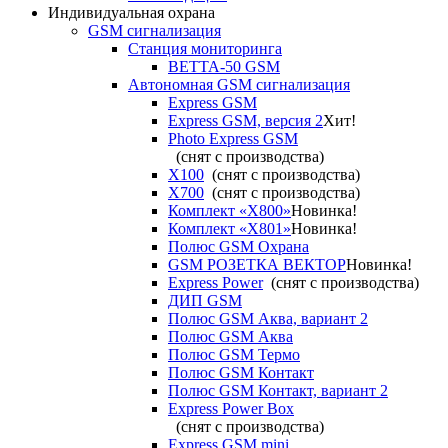
Индивидуальная охрана
GSM сигнализация
Станция мониторинга
ВЕТТА-50 GSM
Автономная GSM сигнализация
Express GSM
Express GSM, версия 2
Хит!
Photo Express GSM
(снят с производства)
X100
(снят с производства)
X700
(снят с производства)
Комплект «X800»
Новинка!
Комплект «X801»
Новинка!
Полюс GSM Охрана
GSM РОЗЕТКА ВЕКТОР
Новинка!
Express Power
(снят с производства)
ДИП GSM
Полюс GSM Аква, вариант 2
Полюс GSM Аква
Полюс GSM Термо
Полюс GSM Контакт
Полюс GSM Контакт, вариант 2
Express Power Box
(снят с производства)
Express GSM mini