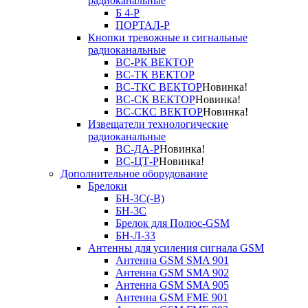
радиоканальные
Б 4-Р
ПОРТАЛ-Р
Кнопки тревожные и сигнальные
радиоканальные
ВС-РК ВЕКТОР
ВС-ТК ВЕКТОР
ВС-ТКС ВЕКТОР
Новинка!
ВС-СК ВЕКТОР
Новинка!
ВС-СКС ВЕКТОР
Новинка!
Извещатели технологические
радиоканальные
ВС-ДА-Р
Новинка!
ВС-ЦТ-Р
Новинка!
Дополнительное оборудование
Брелоки
БН-3С(-В)
БН-3С
Брелок для Полюс-GSM
БН-Л-33
Антенны для усиления сигнала GSM
Антенна GSM SMA 901
Антенна GSM SMA 902
Антенна GSM SMA 905
Антенна GSM FME 901