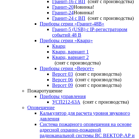
Гранит-16 с ВП
(снят с производства)
Гранит-20
Новинка!
Гранит-24
Новинка!
Гранит-24 с ВП
(снят с производства)
Приборы серии «Гранит-48В»
Гранит-5 (USB) c IP-регистратором
событий 48 В
Приборы серии «Кварц»
Кварц
Кварц, вариант 1
Кварц, вариант 2
(снят с производства)
Приборы серии «Версет»
Версет 03
(снят с производства)
Версет 06
(снят с производства)
Версет 09
(снят с производства)
Пожаротушение
Приборы управления
УСП212-63А
(снят с производства)
Оповещение
Калькулятор для расчета уровня звукового
давления
Система пожарного оповещения на основе
адресной охранно-пожарной
радиоканальной системы ВС ВЕКТОР-АР и