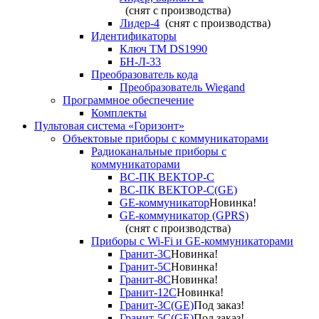
(снят с производства)
Лидер-4
(снят с производства)
Идентификаторы
Ключ TM DS1990
БН-Л-33
Преобразователь кода
Преобразователь Wiegand
Программное обеспечение
Комплекты
Пультовая система «Горизонт»
Объектовые приборы с коммуникаторами
Радиоканальные приборы с
коммуникаторами
ВС-ПК ВЕКТОР-С
ВС-ПК ВЕКТОР-С(GE)
GE-коммуникатор
Новинка!
GE-коммуникатор (GPRS)
(снят с производства)
Приборы с Wi-Fi и GE-коммуникаторами
Гранит-3С
Новинка!
Гранит-5С
Новинка!
Гранит-8С
Новинка!
Гранит-12С
Новинка!
Гранит-3С(GE)
Под заказ!
Гранит-5С(GE)
Под заказ!