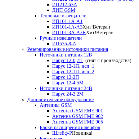
ИП212-63А
ДИП GSM
Тепловые извещатели
ИП101-1А-А1
ИП101-1А-А3
Хит!
Ветеран
ИП101-3А-А3R
Хит!
Ветеран
Ручные извещатели
ИП535-8-А
Резервированные источники питания
Источники питания 12В
Парус 12-0,7П
(снят с производства)
Парус 12-1П, исп. 1
Парус 12-1П, исп. 2
Парус 12-2П
Парус 12-4,5М
Источники питания 24В
Парус 24-2,2М
Дополнительное оборудование
Антенны GSM
Антенна GSM FME 901
Антенна GSM FME 902
Антенна GSM FME 905
Блоки расширения шлейфов
Шлейф-Р
Новинка!
Блоки реле