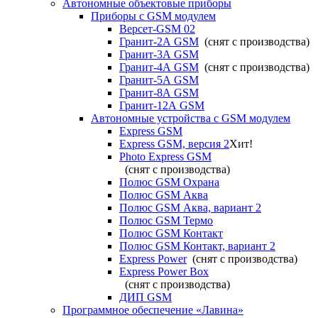
Автономные объектовые приборы
Приборы с GSM модулем
Версет-GSM 02
Гранит-2А GSM
(снят с производства)
Гранит-3А GSM
Гранит-4А GSM
(снят с производства)
Гранит-5А GSM
Гранит-8А GSM
Гранит-12А GSM
Автономные устройства с GSM модулем
Express GSM
Express GSM, версия 2
Хит!
Photo Express GSM
(снят с производства)
Полюс GSM Охрана
Полюс GSM Аква
Полюс GSM Аква, вариант 2
Полюс GSM Термо
Полюс GSM Контакт
Полюс GSM Контакт, вариант 2
Express Power
(снят с производства)
Express Power Box
(снят с производства)
ДИП GSM
Программное обеспечение «Лавина»