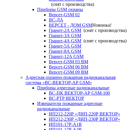
(снят с производства)
Приборы GSM охраны
Версет-GSM 02
ВС-ДА
ВЕРСЕТ - ДОМ GSM
Новинка!
Гранит-2А GSM
(снят с производства)
Гранит-3А GSM
Гранит-4А GSM
(снят с производства)
Гранит-5А GSM
Гранит-8А GSM
Гранит-12А GSM
Версет-GSM 03 ВМ
Версет-GSM 06 ВМ
Версет-GSM 09 ВМ
Адресная охранно-пожарная радиоканальная
система «ВС-ВЕКТОР-АР GSM»
Приборы адресные радиоканальные
ВС-ПК ВЕКТОР-АР GSM-100
ВС-РТР ВЕКТОР
Извещатели пожарные адресные
радиоканальные
ИП212-220Р «ДИП-220Р ВЕКТОР»
ИП212-230Р «ДИП-230Р ВЕКТОР»
ИП101-17Р-A1R
ИП101-17Р-A3R