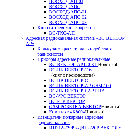
ВОСХОД-АП-03
ВОСХОД-АПС
ВОСХОД-АПС-01
ВОСХОД-АПС-02
ВОСХОД-АПС-03
Кнопки тревожные адресные
ВС-ТКС-АП
Адресная радиоканальная система «ВС-ВЕКТОР-
АР»
Калькулятор расчета дальнодействия
радиосистем
Приборы адресные радиоканальные
ВС-ВЕКТОР-АР120 КП
Новинка!
ВС-ПК ВЕКТОР-116
(снят с производства)
ВС-ПК ВЕКТОР-С
ВС-ПК ВЕКТОР-АР GSM-100
ВС-ПК ВЕКТОР ЛАВИНА
ВС-УРС ВЕКТОР
ВС-РТР ВЕКТОР
GSM РОЗЕТКА ВЕКТОР
Новинка!
Комплект «X800»
Новинка!
Извещатели пожарные адресные
радиоканальные
ИП212-220Р «ДИП-220Р ВЕКТОР»