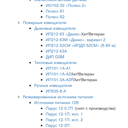
ИО102-32 «Полюс-2»
Полюс-X1
Полюс-X2
Пожарные извещатели
Дымовые извещатели
ИП212-63 «Данко»
Хит!
Ветеран
ИП212-63М «Данко», вариант 2
ИП212-52СМ «ИПДЛ-52СМ» (8-80 м)
ИП212-63А
ДИП GSM
Тепловые извещатели
ИП101-1А-А1
ИП101-1А-А3
Хит!
Ветеран
ИП101-3А-А3R
Хит!
Ветеран
Ручные извещатели
ИП535-8-А
Резервированные источники питания
Источники питания 12В
Парус 12-0,7П
(снят с производства)
Парус 12-1П, исп. 1
Парус 12-1П, исп. 2
Парус 12-2П