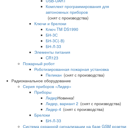
USB-UART
Комплект программирования для
автономных приборов
(снят с производства)
Ключи и брелоки
Ключ TM DS1990
БН-3С
БН-3С(-В)
БН-Л-33
Элементы питания
CR123
Пожарный робот
Роботизированная пожарная установка
Пеликан
(снят с производства)
Радиоканальное оборудование
Серия приборов «Лидер»
Приборы
Лидер
Новинка!
Лидер, вариант 2
(снят с производства)
Лидер-4
(снят с производства)
Брелоки
БН-Л-33
Система охранной сигнализации на базе GSM розетки