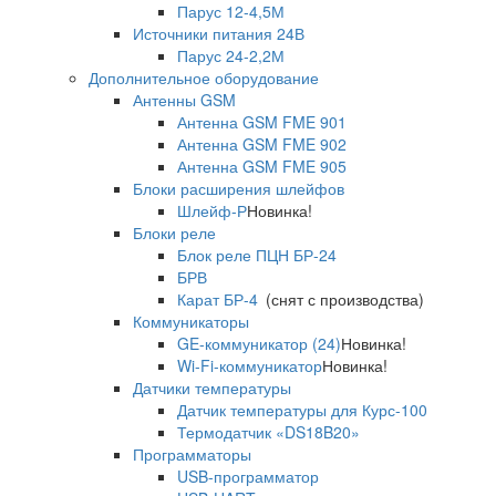
Парус 12-4,5М
Источники питания 24В
Парус 24-2,2М
Дополнительное оборудование
Антенны GSM
Антенна GSM FME 901
Антенна GSM FME 902
Антенна GSM FME 905
Блоки расширения шлейфов
Шлейф-Р
Новинка!
Блоки реле
Блок реле ПЦН БР-24
БРВ
Карат БР-4
(снят с производства)
Коммуникаторы
GE-коммуникатор (24)
Новинка!
Wi-Fi-коммуникатор
Новинка!
Датчики температуры
Датчик температуры для Курс-100
Термодатчик «DS18B20»
Программаторы
USB-программатор