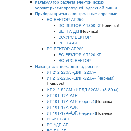
Калькулятор расчета электрических
характеристик проводной адресной линии
Приборы приемно-контрольные адресные
ВС-ВЕКТОР-АП250
ВС-ВЕКТОР-АП250 КП
Новинка!
ВЕТТА-ДКП
Новинка!
ВС-УРС ВЕКТОР
ВЕТТА-БР
ВС-ВЕКТОР-АП220
ВС-ВЕКТОР-АП220 КП
ВС-УРС ВЕКТОР
Извещатели пожарные адресные
ИП212-220А «ДИП-220А»
ИП212-220А «ДИП-220А» (черный)
Новинка!
ИП212-52СМ «ИПДЛ-52СМ» (8-80 м)
ИП101-17А-A1R
ИП101-17А-A1R (черный)
Новинка!
ИП101-17А-A3R
ИП101-17А-A3R (черный)
Новинка!
ВС-ИПР-АП
ВС-УДП-АП
ВС-ПИ-АП