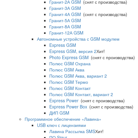
Гранит-2А GSM
(снят с производства)
Гранит-3А GSM
Гранит-4А GSM
(снят с производства)
Гранит-5А GSM
Гранит-8А GSM
Гранит-12А GSM
Автономные устройства с GSM модулем
Express GSM
Express GSM, версия 2
Хит!
Photo Express GSM
(снят с производства)
Полюс GSM Охрана
Полюс GSM Аква
Полюс GSM Аква, вариант 2
Полюс GSM Термо
Полюс GSM Контакт
Полюс GSM Контакт, вариант 2
Express Power
(снят с производства)
Express Power Box
(снят с производства)
ДИП GSM
Программное обеспечение «Лавина»
USB ключ с лицензиями
Лавина Рассылка SMS
Хит!
ПО Sigur