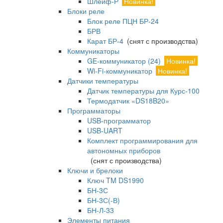
Шлейф-Р
Новинка!
Блоки реле
Блок реле ПЦН БР-24
БРВ
Карат БР-4
(снят с производства)
Коммуникаторы
GE-коммуникатор (24)
Новинка!
Wi-Fi-коммуникатор
Новинка!
Датчики температуры
Датчик температуры для Курс-100
Термодатчик «DS18B20»
Программаторы
USB-программатор
USB-UART
Комплект программирования для
автономных приборов
(снят с производства)
Ключи и брелоки
Ключ TM DS1990
БН-3С
БН-3С(-В)
БН-Л-33
Элементы питания