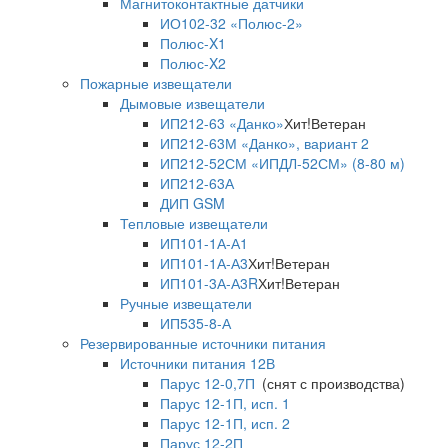
Магнитоконтактные датчики
ИО102-32 «Полюс-2»
Полюс-X1
Полюс-X2
Пожарные извещатели
Дымовые извещатели
ИП212-63 «Данко»
Хит!
Ветеран
ИП212-63М «Данко», вариант 2
ИП212-52СМ «ИПДЛ-52СМ» (8-80 м)
ИП212-63А
ДИП GSM
Тепловые извещатели
ИП101-1А-А1
ИП101-1А-А3
Хит!
Ветеран
ИП101-3А-А3R
Хит!
Ветеран
Ручные извещатели
ИП535-8-А
Резервированные источники питания
Источники питания 12В
Парус 12-0,7П
(снят с производства)
Парус 12-1П, исп. 1
Парус 12-1П, исп. 2
Парус 12-2П