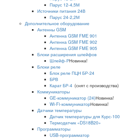
Парус 12-4,5М
Источники питания 24В
Парус 24-2,2М
Дополнительное оборудование
Антенны GSM
Антенна GSM FME 901
Антенна GSM FME 902
Антенна GSM FME 905
Блоки расширения шлейфов
Шлейф-Р
Новинка!
Блоки реле
Блок реле ПЦН БР-24
БРВ
Карат БР-4
(снят с производства)
Коммуникаторы
GE-коммуникатор (24)
Новинка!
Wi-Fi-коммуникатор
Новинка!
Датчики температуры
Датчик температуры для Курс-100
Термодатчик «DS18B20»
Программаторы
USB-программатор