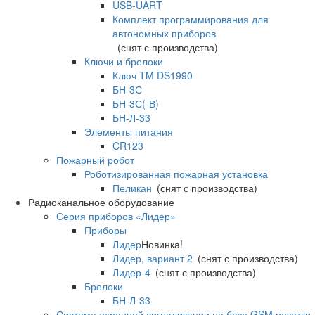
USB-UART
Комплект программирования для
автономных приборов
(снят с производства)
Ключи и брелоки
Ключ TM DS1990
БН-3С
БН-3С(-В)
БН-Л-33
Элементы питания
CR123
Пожарный робот
Роботизированная пожарная установка
Пеликан
(снят с производства)
Радиоканальное оборудование
Серия приборов «Лидер»
Приборы
Лидер
Новинка!
Лидер, вариант 2
(снят с производства)
Лидер-4
(снят с производства)
Брелоки
БН-Л-33
Система охранной сигнализации на базе GSM розетки