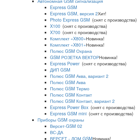
Автономная GSM сигнализация
Express GSM
Express GSM, версия 2
Хит!
Photo Express GSM
(снят с производства)
X100
(снят с производства)
X700
(снят с производства)
Комплект «X800»
Новинка!
Комплект «X801»
Новинка!
Полюс GSM Охрана
GSM РОЗЕТКА ВЕКТОР
Новинка!
Express Power
(снят с производства)
ДИП GSM
Полюс GSM Аква, вариант 2
Полюс GSM Аква
Полюс GSM Термо
Полюс GSM Контакт
Полюс GSM Контакт, вариант 2
Express Power Box
(снят с производства)
Express GSM mini
(снят с производства)
Приборы GSM охраны
Версет-GSM 02
ВС-ДА
ВЕРСЕТ - ДОМ GSM
Новинка!