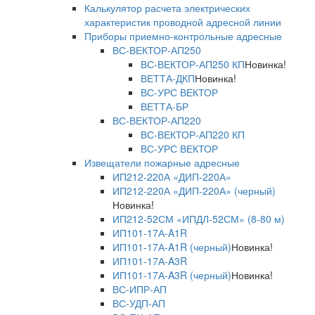
Калькулятор расчета электрических
характеристик проводной адресной линии
Приборы приемно-контрольные адресные
ВС-ВЕКТОР-АП250
ВС-ВЕКТОР-АП250 КП
Новинка!
ВЕТТА-ДКП
Новинка!
ВС-УРС ВЕКТОР
ВЕТТА-БР
ВС-ВЕКТОР-АП220
ВС-ВЕКТОР-АП220 КП
ВС-УРС ВЕКТОР
Извещатели пожарные адресные
ИП212-220А «ДИП-220А»
ИП212-220А «ДИП-220А» (черный)
Новинка!
ИП212-52СМ «ИПДЛ-52СМ» (8-80 м)
ИП101-17А-A1R
ИП101-17А-A1R (черный)
Новинка!
ИП101-17А-A3R
ИП101-17А-A3R (черный)
Новинка!
ВС-ИПР-АП
ВС-УДП-АП