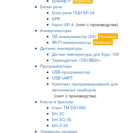
Шлейф-Р
Новинка!
Блоки реле
Блок реле ПЦН БР-24
БРВ
Карат БР-4
(снят с производства)
Коммуникаторы
GE-коммуникатор (24)
Новинка!
Wi-Fi-коммуникатор
Новинка!
Датчики температуры
Датчик температуры для Курс-100
Термодатчик «DS18B20»
Программаторы
USB-программатор
USB-UART
Комплект программирования для
автономных приборов
(снят с производства)
Ключи и брелоки
Ключ TM DS1990
БН-3С
БН-3С(-В)
БН-Л-33
Элементы питания